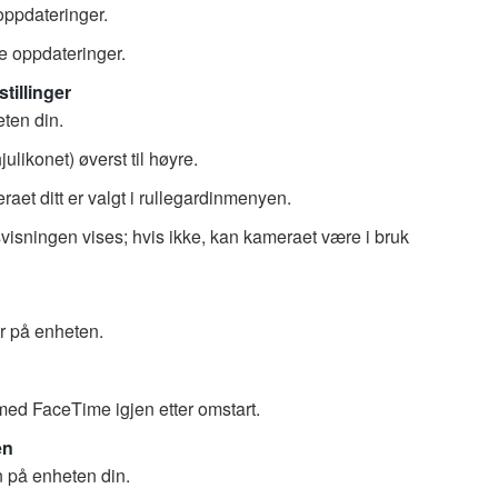
oppdateringer.
ige oppdateringer.
tillinger
ten din.
hjulikonet) øverst til høyre.
aet ditt er valgt i rullegardinmenyen.
isningen vises; hvis ikke, kan kameraet være i bruk
r på enheten.
ed FaceTime igjen etter omstart.
en
n på enheten din.