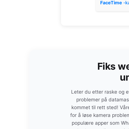
FaceTime
-k
Fiks w
u
Leter du etter raske og e
problemer på datamask
kommet til rett sted! Vår
for å løse kamera probl
populære apper som Wha