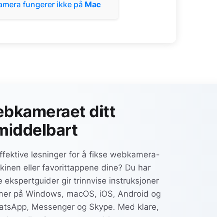
amera fungerer ikke på
Mac
ebkameraet ditt
middelbart
ffektive løsninger for å fikse webkamera-
inen eller favorittappene dine? Du har
e ekspertguider gir trinnvise instruksjoner
emer på Windows, macOS, iOS, Android og
tsApp, Messenger og Skype. Med klare,