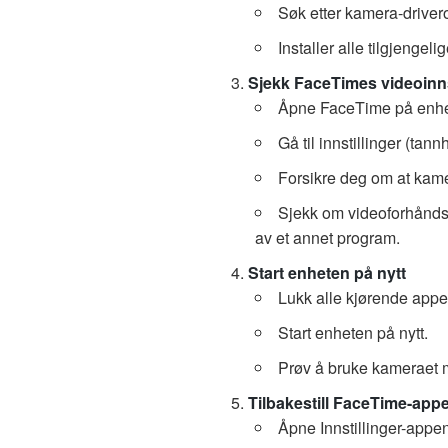
Søk etter kamera-driver
Installer alle tilgjengel
Sjekk FaceTimes videoinns
Åpne FaceTime på enhe
Gå til innstillinger (tann
Forsikre deg om at kamer
Sjekk om videoforhåndsv
av et annet program.
Start enheten på nytt
Lukk alle kjørende appe
Start enheten på nytt.
Prøv å bruke kameraet m
Tilbakestill FaceTime-app
Åpne Innstillinger-appe