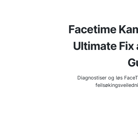
Facetime Kam
Ultimate Fix
G
Diagnostiser og løs Fac
feilsøkingsveiled