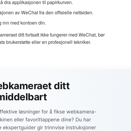
å dra applikasjonen til papirkurven.
sjonen av WeChat fra den offisielle nettsiden.
g inn med kontoen din.
kameraet ditt fortsatt ikke fungerer med WeChat, bør
s brukerstøtte eller en profesjonell tekniker.
ebkameraet ditt
middelbart
ffektive løsninger for å fikse webkamera-
inen eller favorittappene dine? Du har
e ekspertguider gir trinnvise instruksjoner