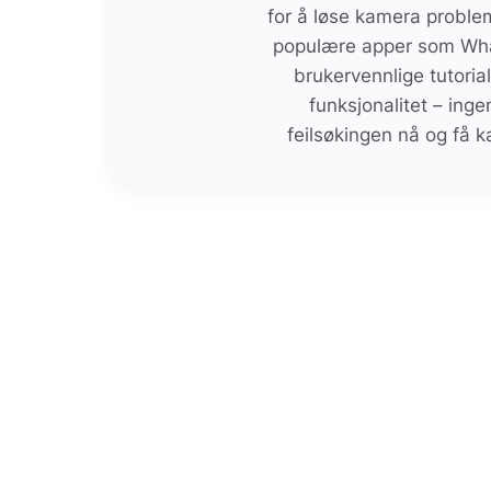
for å løse kamera probl
populære apper som Wha
brukervennlige tutori
funksjonalitet – ing
feilsøkingen nå og få k