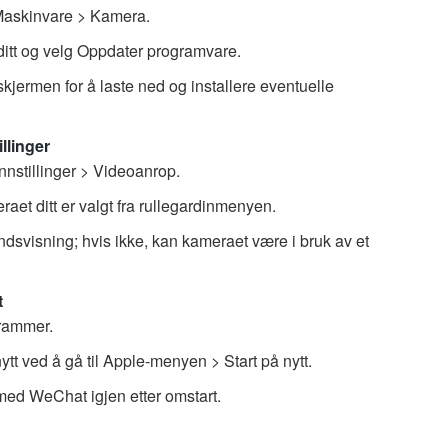
 Maskinvare > Kamera.
itt og velg Oppdater programvare.
kjermen for å laste ned og installere eventuelle
llinger
nnstillinger > Videoanrop.
aet ditt er valgt fra rullegardinmenyen.
dsvisning; hvis ikke, kan kameraet være i bruk av et
t
grammer.
tt ved å gå til Apple-menyen > Start på nytt.
ed WeChat igjen etter omstart.