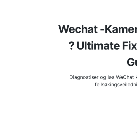
Wechat -Kamera
? Ultimate Fi
G
Diagnostiser og løs WeChat
feilsøkingsveiled