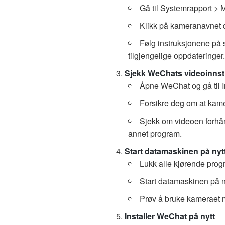
Gå til Systemrapport >
Klikk på kameranavnet d
Følg instruksjonene på s
tilgjengelige oppdateringer.
Sjekk WeChats videoinnsti
Åpne WeChat og gå til I
Forsikre deg om at kamer
Sjekk om videoen forhån
annet program.
Start datamaskinen på nyt
Lukk alle kjørende pro
Start datamaskinen på ny
Prøv å bruke kameraet m
Installer WeChat på nytt