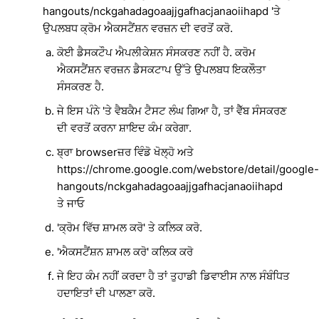
hangouts/nckgahadagoaajjgafhacjanaoiihapd 'ਤੇ
ਉਪਲਬਧ ਕ੍ਰੋਮ ਐਕਸਟੈਂਸ਼ਨ ਵਰਜ਼ਨ ਦੀ ਵਰਤੋਂ ਕਰੋ.
ਕੋਈ ਡੈਸਕਟੌਪ ਐਪਲੀਕੇਸ਼ਨ ਸੰਸਕਰਣ ਨਹੀਂ ਹੈ. ਕਰੋਮ
ਐਕਸਟੈਂਸ਼ਨ ਵਰਜ਼ਨ ਡੈਸਕਟਾਪ ਉੱਤੇ ਉਪਲਬਧ ਇਕਲੌਤਾ
ਸੰਸਕਰਣ ਹੈ.
ਜੇ ਇਸ ਪੰਨੇ 'ਤੇ ਵੈਬਕੈਮ ਟੈਸਟ ਲੰਘ ਗਿਆ ਹੈ, ਤਾਂ ਵੈੱਬ ਸੰਸਕਰਣ
ਦੀ ਵਰਤੋਂ ਕਰਨਾ ਸ਼ਾਇਦ ਕੰਮ ਕਰੇਗਾ.
ਬ੍ਰਾ browserਜ਼ਰ ਵਿੰਡੋ ਖੋਲ੍ਹੋ ਅਤੇ
https://chrome.google.com/webstore/detail/google-
hangouts/nckgahadagoaajjgafhacjanaoiihapd
ਤੇ ਜਾਓ
'ਕ੍ਰੋਮ ਵਿੱਚ ਸ਼ਾਮਲ ਕਰੋ' ਤੇ ਕਲਿਕ ਕਰੋ.
'ਐਕਸਟੈਂਸ਼ਨ ਸ਼ਾਮਲ ਕਰੋ' ਕਲਿਕ ਕਰੋ
ਜੇ ਇਹ ਕੰਮ ਨਹੀਂ ਕਰਦਾ ਹੈ ਤਾਂ ਤੁਹਾਡੀ ਡਿਵਾਈਸ ਨਾਲ ਸੰਬੰਧਿਤ
ਹਦਾਇਤਾਂ ਦੀ ਪਾਲਣਾ ਕਰੋ.