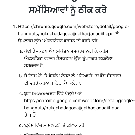
ਸਮੱਸਿਆਵਾਂ ਨੂੰ ਠੀਕ ਕਰੋ
Https://chrome.google.com/webstore/detail/google-
hangouts/nckgahadagoaajjgafhacjanaoiihapd 'ਤੇ
ਉਪਲਬਧ ਕ੍ਰੋਮ ਐਕਸਟੈਂਸ਼ਨ ਵਰਜ਼ਨ ਦੀ ਵਰਤੋਂ ਕਰੋ.
ਕੋਈ ਡੈਸਕਟੌਪ ਐਪਲੀਕੇਸ਼ਨ ਸੰਸਕਰਣ ਨਹੀਂ ਹੈ. ਕਰੋਮ
ਐਕਸਟੈਂਸ਼ਨ ਵਰਜ਼ਨ ਡੈਸਕਟਾਪ ਉੱਤੇ ਉਪਲਬਧ ਇਕਲੌਤਾ
ਸੰਸਕਰਣ ਹੈ.
ਜੇ ਇਸ ਪੰਨੇ 'ਤੇ ਵੈਬਕੈਮ ਟੈਸਟ ਲੰਘ ਗਿਆ ਹੈ, ਤਾਂ ਵੈੱਬ ਸੰਸਕਰਣ
ਦੀ ਵਰਤੋਂ ਕਰਨਾ ਸ਼ਾਇਦ ਕੰਮ ਕਰੇਗਾ.
ਬ੍ਰਾ browserਜ਼ਰ ਵਿੰਡੋ ਖੋਲ੍ਹੋ ਅਤੇ
https://chrome.google.com/webstore/detail/google-
hangouts/nckgahadagoaajjgafhacjanaoiihapd
ਤੇ ਜਾਓ
'ਕ੍ਰੋਮ ਵਿੱਚ ਸ਼ਾਮਲ ਕਰੋ' ਤੇ ਕਲਿਕ ਕਰੋ.