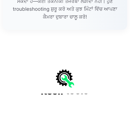
ਸਕਦਾ ਹੈ—ਕੋਈ ਤਕਨੀਕੀ ਤਜਰਬਾ ਲੋੜੀਂਦਾ ਨਹੀਂ। ਹੁਣ
troubleshooting ਸ਼ੁਰੂ ਕਰੋ ਅਤੇ ਕੁਝ ਮਿੰਟਾਂ ਵਿੱਚ ਆਪਣਾ
ਕੈਮਰਾ ਦੁਬਾਰਾ ਚਾਲੂ ਕਰੋ!