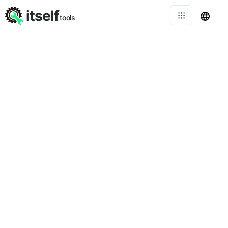
itself
tools