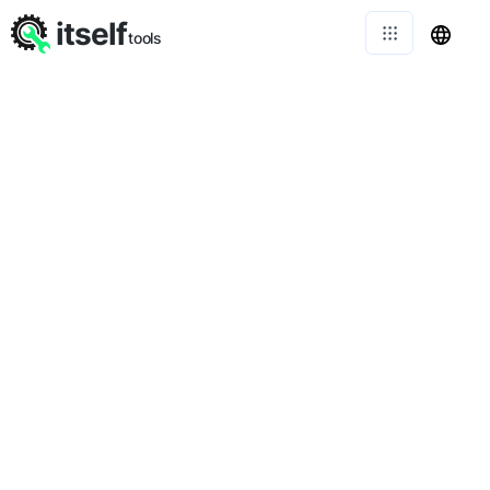
itself
tools