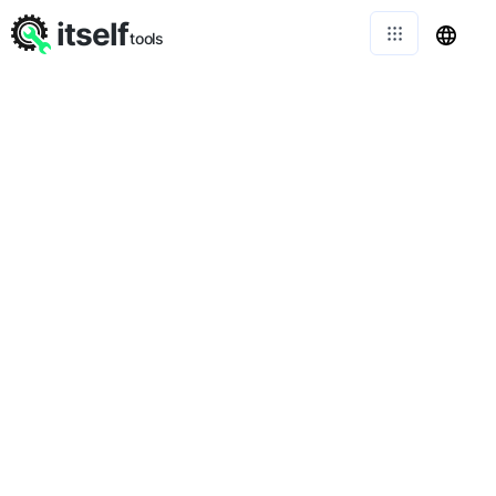
itself
tools