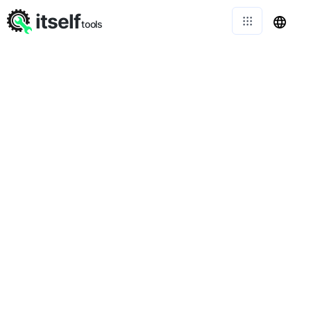
itself
tools