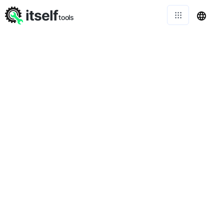
itself
tools