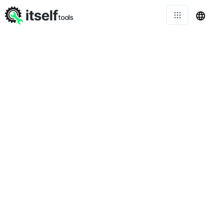
itself
tools