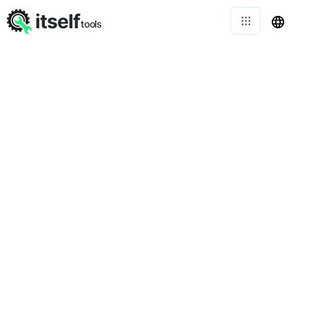
itself
tools