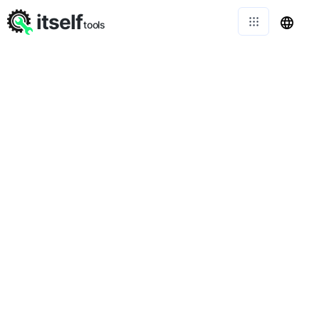
itself
tools