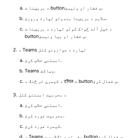
د بریښنا ت buttonۍ فشار او ونیسئ.
سلایډ د بریښنا بندولو لپاره وروزئ.
د خپل آله ځواک کولو لپاره د بریښنا ت
buttonۍ فشار او بیا ونیسئ.
د Teams لپاره د جوازونو کتل
امستنې خلاص کړئ.
Teams وټاکئ.
د کیمرې تر څنګ د टॉगल ت buttonۍ فعال کړئ.
د محرمیت امستنو کتل
امستنې خلاص کړئ.
محرمیت غوره کړئ.
کیمره غوره کړئ.
د Teams مخې ته د تګلارې ت buttonۍ فعال کړئ.