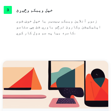
خپل ویبکم وڅېړئ
زموږ آنلاین ویبکم ټیسټر یا خپل خوښ شوی
اپلیکیشن وکاروئ ترڅو باوري شئ چې ستاسو
کامره بیا په سم ډول کار کوي.