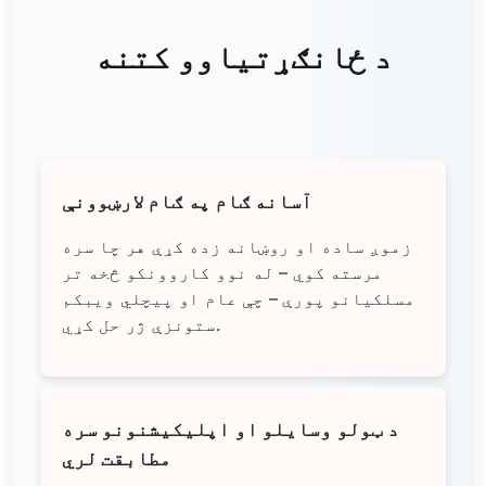
د ځانګړتیاوو کتنه
آسانه ګام په ګام لارښوونې
زموږ ساده او روښانه زده کړې هر چا سره
مرسته کوي – له نوو کاروونکو څخه تر
مسلکيانو پورې – چې عام او پیچلي ویبکم
ستونزې ژر حل کړي.
د ټولو وسایلو او اپلیکیشنونو سره
مطابقت لري