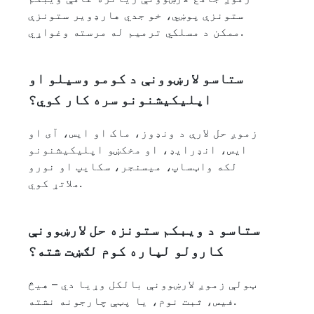
ستونزې پوښي، خو جدي هارډویر ستونزې
ممکن د مسلکي ترمیم له مرسته وغواړي.
ستاسو لارښوونې د کومو وسیلو او
اپلیکیشنونو سره کار کوي؟
زموږ حل لارې د ونډوز، ماک او ایس، آی او
ایس، انډرایډ، او مخکښو اپلیکیشنونو
لکه واټساپ، میسنجر، سکایپ او نورو
ملاتړ کوي.
ستاسو د ویبکم ستونزه حل لارښوونې
کارولو لپاره کوم لګښت شته؟
ټولې زموږ لارښوونې بالکل وړیا دي – هیڅ
فیس، ثبت نوم، یا پټې چارجونه نشته.