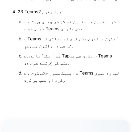
23 Teams2 بیا رغول
د کور سکرین یا سکرین ته لاړ شئ چیرې چې تاسو
کولی شئ د Teams عکس وګورئ.
د Teams آیکون باندې ټیک وکړئ او وساتئ تر
څو چې دا واګون پیل شي.
په 'ایکس' باندې ت Tapی وکړئ چې په Teams
عکس کې څرګند شوی دی.
د اپلیک سټور خلاص کړئ ، د Teams لپاره لټون
وکړئ او نصب یې کړئ.