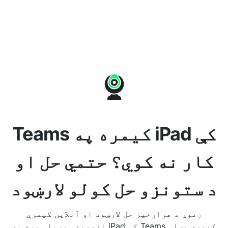
Teams کیمره په iPad کې
کار نه کوي؟ حتمي حل او
د ستونزو حل کولو لارښود
زموږ د هراړخیز حل لارښود او آنلاین کیمرې
ازموینې وسیلې سره په iPad کې Teams کیمرې مسلې