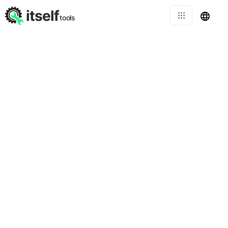
itself
tools