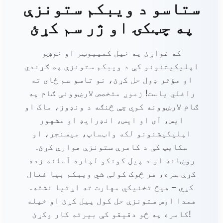
ستاسو د ویبکم ستونزې
په چټکۍ او ژر سم کړئ
که غواړئ په خپل کمپیوټر او خوښو
اپلیکیشنونو کې د ویبکم ستونزې په ګړندي
او مؤثر ډول حل کړئ، نو تاسو سم ځای ته
راغلي یاست! زموږ متخصص لارښوونې ګام په
ګام لارښوونه کوي چې څنګه د ونډوز، ماک او
ایس، آی او ایس، انډرایډ او مشهور
اپلیکیشنونو لکه واټساپ، میسنجر، او
سکایپ کې د کامرې ستونزې هوارې کړئ.
روښانه او د پیل کونکو لپاره آسانه زده
کړې سره، هر څوک کولی شي ویبکم بیا فعال
کړي – هیڅ تخنیکي مهارت ته اړتیا نشته.
همدا اوس ستونزې حل کول پیل کړئ او خپله
کامره په څو دقیقو کې بیرته کار وکړئ!