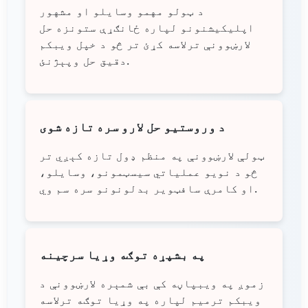
د ټولو مهمو وسایلو او مشهور
اپلیکیشنونو لپاره ځانګړې ستونزه حل
لارښوونې ترلاسه کړئ تر څو د خپل ویبکم
دقیق حل وپېژنئ.
د وروستیو حل لارو سره تازه شوی
ټولې لارښوونې په منظم ډول تازه کېږي تر
څو د نویو عملیاتي سیسټمونو، وسایلو،
او کامرې سافټویر بدلونونو سره سم وي.
په بشپړه توګه وړیا سرچینه
زموږ په ویبپاڼه کې بې شمېره لارښوونې د
ویبکم ترمیم لپاره په وړیا توګه ترلاسه