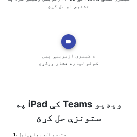
تشخیص او حل کړئ
د کیمرې ازموینې پیل
کولو لپاره فشار ورکړئ
په iPad کې Teams ویډیو
ستونزې حل کړئ
ستاسو آله بیا پیلول