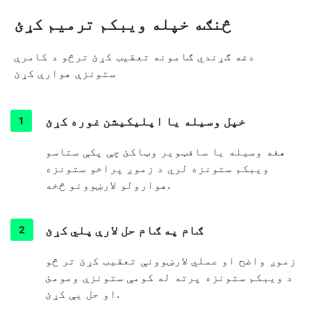
څنګه خپله ویبکم ترمیم کړئ
دغه ګړندي ګامونه تعقیب کړئ ترڅو د کامرې
ستونزې هوارې کړئ
خپل وسیله یا اپلیکیشن غوره کړئ
هغه وسیله یا سافټویر وټاکئ چې پکې ستاسو
ویبکم ستونزه لري د زموږ پراخو ستونزه
هوارولو لارښوونو څخه.
ګام په ګام حل لارې پلي کړئ
زموږ واضح او عملي لارښوونې تعقیب کړئ تر څو
د ویبکم ستونزه پرته له کومې ستونزې ومومئ
او حل یې کړئ.