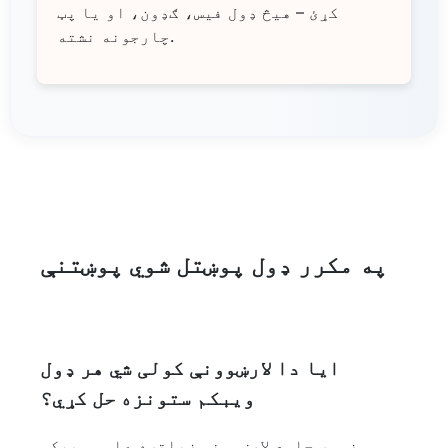
کړئ – هیڅ ډول فیس، ګډون، او یا پټ
چارجونه نشته.
په مکرر ډول پوښتل شوي پوښتنې
ایا دا لارښوونې کولی شي هر ډول
ویبکم ستونزه حل کړي؟
زموږ جامع لارښوونې زیاتره عامې ویبکم