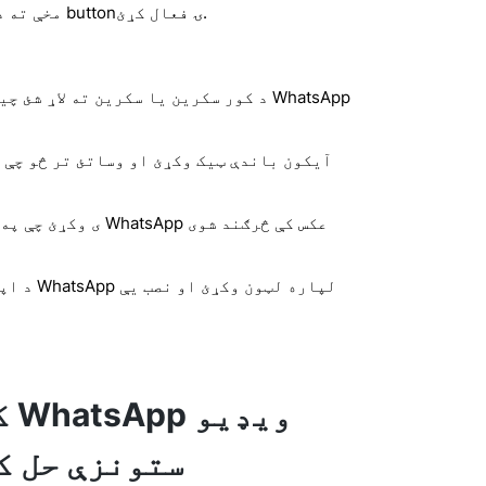
د WhatsApp مخې ته د تګلارې ت buttonۍ فعال کړئ.
د کور سکرین یا سکرین ته لاړ شئ چیرې چې
د اپلیک سټ
ستونزې حل ک