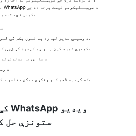
ته 
کولی شي ستاسو کیمرې ته لاسرسی ولري.
ست
د وسیلې مدیر لپاره په لټون بکس کې لټون وکړئ او خلاص یې کړئ.
کیمرې غوره کړئ ، او په کیمره کې ښیې کلیک وکړئ چې مسلې لري.
د هارډویر بدلونونو لپاره سکین غوره کړئ.
د وسیله حیثیت تایید کړئ.
که کیمره لاهم کار ونکړي ممکن ستاسو د کیمرې هارډویر مات شي.
ستونزې حل ک