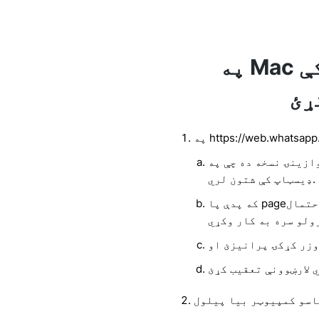
په Mac کې WhatsApp ویډیو
ړئ
ازینۍ نسخه ده چې په
ډیسټاپ کې شتون لري.
که پدې پا pageه کې د ویب کیم ازموینه تیره شوې ، نو ډیر احتمال
اسو کمپیوټر بیا پیلول