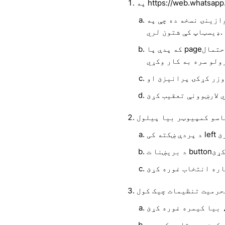
ازینۍ نسخه ده چې په
ډیسټاپ کې شتون لري.
که پدې پا pageه کې د ویب کیم ازموینه تیره شوې ، نو ډیر احتمال
اسو کمپیوټر بیا پیلول
ک وکړئ
حرمیت تنظیمات چیک کول
رکړئ چې ستاسو کیمرې