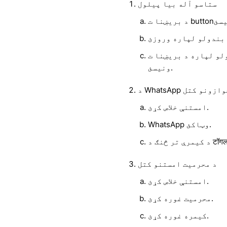
ستاسو آله بیا پیلول
د بریښنا ت buttonۍ فشار او بیا
ونیسئ.
ره د جوازونو کتل
امستنې خلاص کړئ.
WhatsApp وټاکئ.
د محرمیت امستنو کتل
امستنې خلاص کړئ.
محرمیت غوره کړئ.
کیمره غوره کړئ.