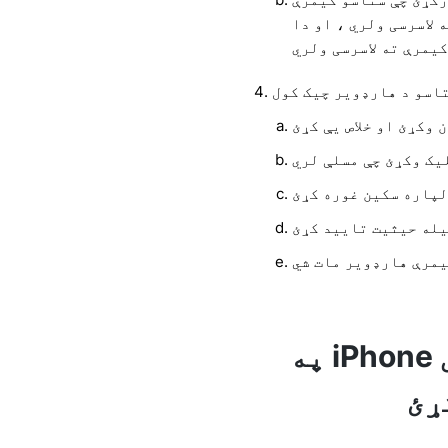
لاسرسی ولري ، او دا WhatsApp د غوښتنلیکونو لیست برخه ده چې
اسو د هارډویر چیک کول
په iPhone کې WhatsApp ویډیو
ړئ