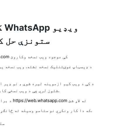
ستونزې حل ک
په https://web.whatsapp.com کې موجود ویب نسخه وکاروئ
د ډیسټاپ غوښتنلیک نسخه نشته. ویب نسخه یو
شتون لري چې د ویب نسخې کارولو سره به کار وکړي.
د براوزر کړکۍ پرانيزئ او https://web.whatsapp.com ته لاړ شئ
که دا کار ونکړي نو ستاسو وسیله ته ځانګړي لارښوونې تعقیب کړئ.
ست