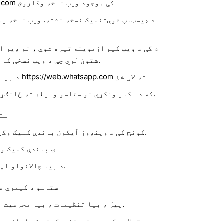
په https://web.whatsapp.com کې موجود ویب نسخه وکاروئ
د ډیسټاپ غوښتنلیک نسخه نشته. ویب نسخه یو
شتون لري چې د ویب نسخې کارولو سره به کار وکړي.
د براوزر کړکۍ پرانيزئ او https://web.whatsapp.com ته لاړ شئ
که دا کار ونکړي نو ستاسو وسیله ته ځانګړي لارښوونې تعقیب کړئ.
ست
د پردې ښکته کی left کونج کې د وینډوز آیکون باندې کلیک وکړئ.
د بریښنا ت buttonۍ باندې کلی
د بیا چالانولو لپاره انتخاب غوره کړئ.
ستاسو د کیمرې م
پیل ، بیا تنظیمات ، بیا محرمیت ، بیا کیمره غوره کړئ.
ډاډ ترلاسه کړئ چې غوښتنلیکونو ته اجازه و