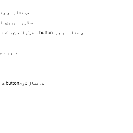
د بریښنا ت buttonۍ فشار او ونیسئ.
سلایډ د بریښنا بندولو لپاره وروزئ.
د خپل آله ځواک کولو لپاره 
د WhatsApp لپا
د کیمرې تر څنګ د टॉगल ت buttonۍ فعال کړئ.