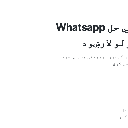
Whatsapp کیمره کار نه کوي؟ حتمي حل
لو لارښود
مرې ازموینې وسیلې سره WhatsApp
ل کړئ
یل
کړئ