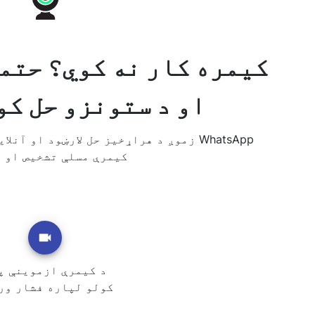
او د ستونزو حل کو
زموږ د هراړخیز حل لارښود او آنلاین کی
کیمرې مسلې تشخیص او ح
د کیمرې ازموینې پ
کولو لپاره فشار ور