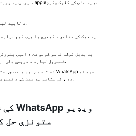
د پردې په پورتنۍ بائیں کونج کې د م appleو په عکس کې کلیک وکړئ.
د تایید لپاره بند ته کلیک وکړئ.
په میک کې ستاسو د کیمرې یا ویب کیم لپاره
په بدیل توګه تاسو کولی شئ د اپیل پلورنځ
کنټرول لپاره د دریمې ډلې اپلیکیشن ډاونلوډ کړئ.
که تاسو ډاډه یاست چې ستاسو د ویب
ده ، نو ستاسو په میک کې د کیمرې هارډویر ماتیدلی شي.
ستونزې حل ک