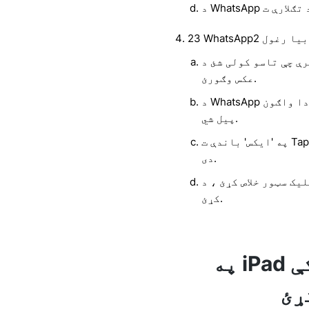
23 WhatsApp2 بیا رغول
 تاسو کولی شئ د WhatsApp
عکس وګورئ.
د WhatsApp آیکون باندې ټیک وکړئ او وساتئ تر څو چې دا واګون
پیل شي.
په 'ایکس' باندې ت Tapی وکړئ چې په WhatsApp عکس کې څرګند شوی
دی.
ور خلاص کړئ ، د WhatsApp لپاره لټون وکړئ او نصب یې
کړئ.
په iPad کې WhatsApp ویډیو
ړئ