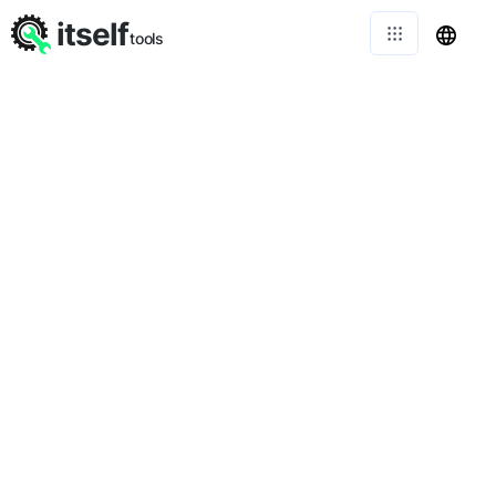
itself
tools