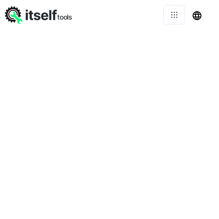
itself
tools