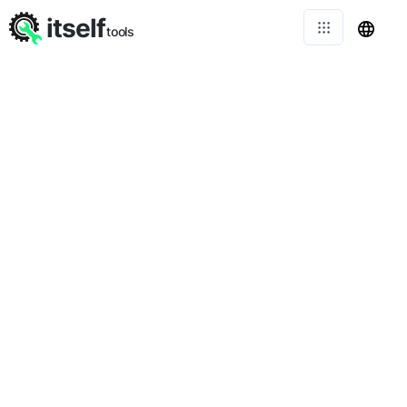
itself
tools