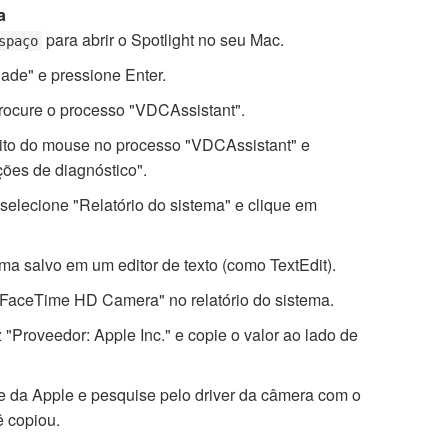
a
para abrir o Spotlight no seu Mac.
spaço
dade" e pressione Enter.
rocure o processo "VDCAssistant".
eito do mouse no processo "VDCAssistant" e
ções de diagnóstico".
selecione "Relatório do sistema" e clique em
ema salvo em um editor de texto (como TextEdit).
FaceTime HD Camera" no relatório do sistema.
 "Proveedor: Apple Inc." e copie o valor ao lado de
te da Apple e pesquise pelo driver da câmera com o
 copiou.