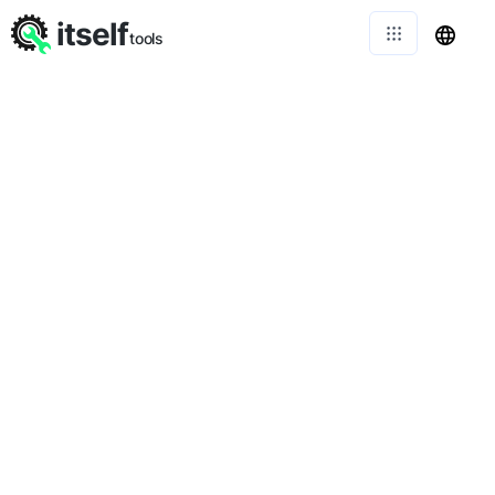
itself
tools