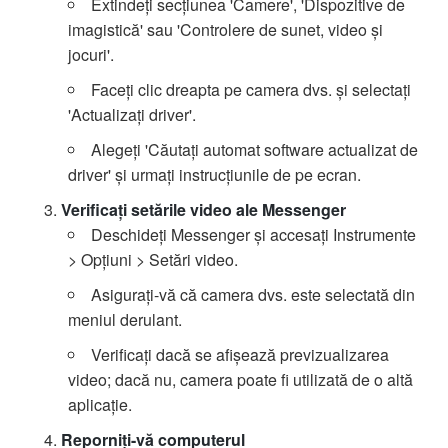
Extindeți secțiunea 'Camere', 'Dispozitive de
imagistică' sau 'Controlere de sunet, video și
jocuri'.
Faceți clic dreapta pe camera dvs. și selectați
'Actualizați driver'.
Alegeți 'Căutați automat software actualizat de
driver' și urmați instrucțiunile de pe ecran.
Verificați setările video ale Messenger
Deschideți Messenger și accesați Instrumente
> Opțiuni > Setări video.
Asigurați-vă că camera dvs. este selectată din
meniul derulant.
Verificați dacă se afișează previzualizarea
video; dacă nu, camera poate fi utilizată de o altă
aplicație.
Reporniți-vă computerul