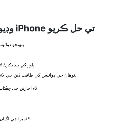
23342 وڊيو مسئلا iPhone تي حل ڪريو
پنهنجو ڊوائي
پاور کي بند ڪرڻ لاءِ سلائيڊ کي سلائيڊ ڪريو.
توهان جي ڊوائيس کي طاقت ڏيڻ جي لاءِ پاور بٽڻ ٻيهر دٻايو ۽ دٻايو.
FaceTime لاءِ اجازتن جي
ڪئميرا جي اڳيان ٽوگلو بٽڻ کي فعال ڪريو.
ر