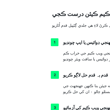
 ڪيم ڪيئن درست ڪجي
ڪرڻ لاءِ هي جلدي ڳڻپيل قدم اُٿاريو
هنجي ڊوائيس يا ايپ چونڊيو
هنجي ويب ڪيم جي خراب ڪم
قدم بہ قدم حل لاڳو ڪريو
ه جيئن بنا ڪنهن جھنجھٽ جي
نهنجي ويب ڪيم کي آزمائيو