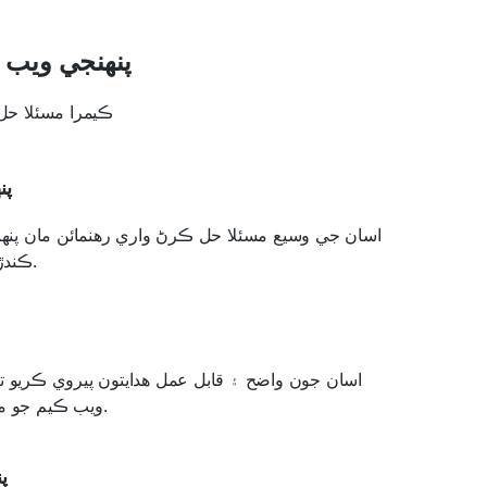
پنهنجي ويب
ڪيمرا مسئلا حل 
پن
اسان جي وسيع مسئلا حل ڪرڻ واري رهنمائن مان پن
ڪندڙ ڊوائيس يا سافٽ ويئر چونڊيو.
اسان جون واضح ۽ قابل عمل هدايتون پيروي ڪريو ت
ويب ڪيم جو مسئلو ڄاڻو ۽ ان کي حل ڪريو.
پ