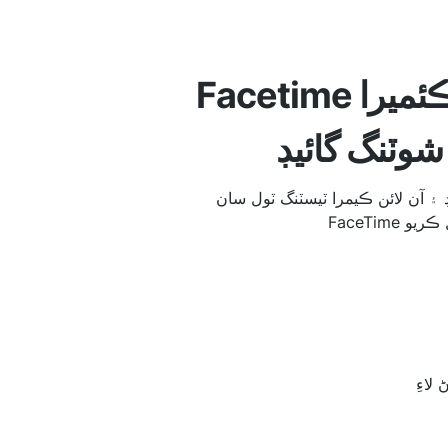
Facetime ڪئميرا iPhone تي ڪم نٿو ڪري؟
وٽنگ گائيڊ
ائن ڪيمرا ٽيسٽنگ ٽول سان iPhone تي
ل ڪريو
لاءِ