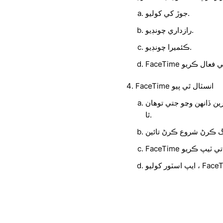
جوڙ کي کوليو.
رازداري چونڊيو.
ڪئميرا چونڊيو.
FaceTime انسٽال ٿي پيو
و جتي توهان FaceTime آئڪن ڏسي سگهو
ٿا.