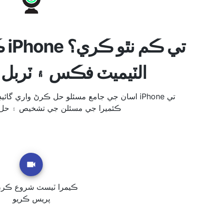
الٽيميٽ فڪس ۽ ٽربل ش
اسان جي جامع مسئلو حل ڪرڻ واري گائيڊ ۽ آن ل
FaceTime ڪئميرا جي مسئلن جي تشخيص ۽ ح
ڪيمرا ٽيسٽ شروع ڪرڻ 
پريس ڪريو