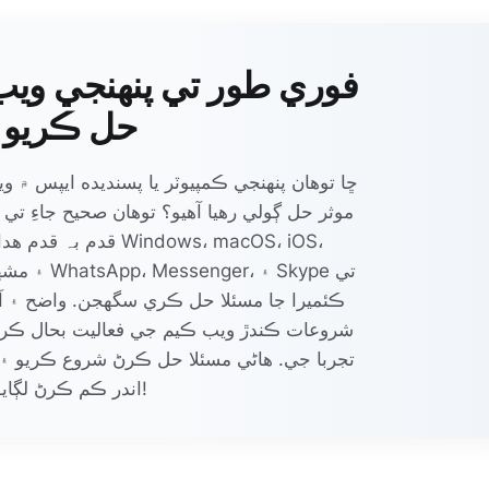
فوري طور تي پنهنجي ويب
حل ڪريو
ڇا توهان پنهنجي ڪمپيوٽر يا پسنديده ايپس ۾ و
موثر حل ڳولي رهيا آهيو؟ توهان صحيح جاءِ تي آي
قدم بہ قدم هدايتون فرا
ڪئميرا جا مسئلا حل ڪري سگهجن. واضح ۽ آس
شروعات ڪندڙ ويب ڪيم جي فعاليت بحال ڪر
تجربا جي. هاڻي مسئلا حل ڪرڻ شروع ڪريو ۽ 
اندر ڪم ڪرڻ لڳايو!