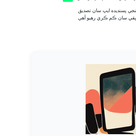
هنجي پسنديده ايپ سان تصديق