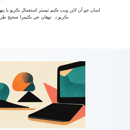
اسان جو آن لائن ويب ڪيم ٽيسٽر استعمال ڪريو يا پن
ڪريو تہ توهان جي ڪيمرا صحيح طريقي سان ڪم ڪري رهيو آهي.