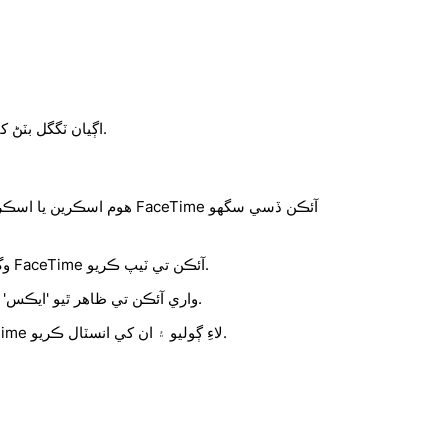
FaceTime اڳيان ٽگگل بٽڻ کي فعال ڪريو.
هوم اسڪرين يا اسڪرين ڏانهن وڃ
وگ ڪرڻ شروع ڪرڻ تائين FaceTime آئڪن تي ٽيپ ڪريو.
FaceTime واري آئڪن تي ظاهر ٿيو 'ايڪس' تي ٽيپ ڪريو.
ايپ اسٽور کوليو ، FaceTime لاءِ ڳوليو ۽ ان کي انسٽال ڪريو.