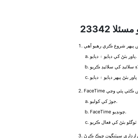
س ٻيهر شروع ڪري رهيو آهي
پاور بٽڻ کي دٻايو ۽ دٻايو.
 چڪاس ڪئي پئي وڃي
جوڙ کي کوليو.
FaceTime چونڊيو.
ازداري سيٽنگون چيڪ ڪرڻ