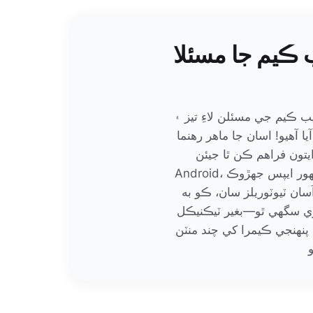
 ڪيم جا مسئلا
يب ڪيم جي مسئلن لاءِ تيز ۽
ا آهيو! اسان جا ماهر رهنما
هم ڪن ٿا جيئن Windows، macOS، iOS،
Android، ۽ مشهور ايپس جهڙوڪ WhatsApp، Messenger، ۽ Skype تي
ان ٽيوٽوريلز سان، ڪو به
ي سگهي ٿو—بغير ٽيڪنيڪل
پنهنجي ڪيمرا کي چند منٽن