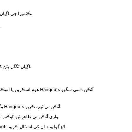
ڪئميرا جي اڳيان ٽوگلو بٽڻ کي فعال ڪريو.
ر
Hangouts اڳيان ٽگگل بٽڻ کي فعال ڪريو.
هوم اسڪرين يا اسڪرين ڏانهن وڃ
وگ ڪرڻ شروع ڪرڻ تائين Hangouts آئڪن تي ٽيپ ڪريو.
Hangouts واري آئڪن تي ظاهر ٿيو 'ايڪس' تي ٽيپ ڪريو.
ايپ اسٽور کوليو ، Hangouts لاءِ ڳوليو ۽ ان کي انسٽال ڪريو.