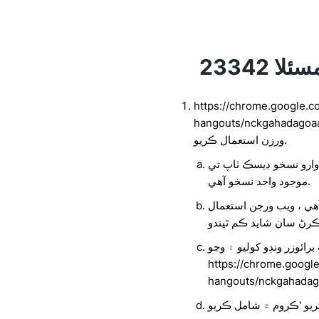
https://chrome.google.c
hangouts/nc تي موجود ڪروم ايڪسٽينشن
ورزن استعمال ڪريو.
ارو نسخو ڊيسڪ ٽاپ تي
موجود واحد نسخو آهي.
هي ، ويب ورجن استعمال
رائوزر ونڊو کوليو ۽ وڃو
https://chrome.googl
hangouts/nckgahadago