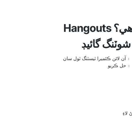
Hangouts ڪئميرا ڪم نه ڪري رهيو آهي؟
وٽنگ گائيڊ
ائن ڪئميرا ٽيسٽنگ ٽول سان Hangouts
۽ حل ڪريو
لاءِ