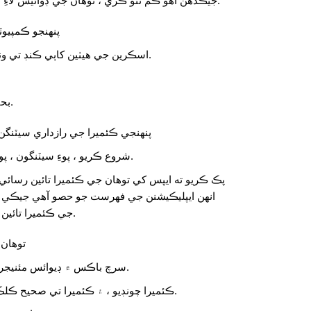
جيڪڏهن اهو ڪم نٿو ڪري ، توهان جي ڊوائيس لاءِ ڏنل هدايتن تي عمل ڪريو.
پنهنجو ڪمپيوٽ
اسڪرين جي هيٺين کاٻي ڪنڊ تي ونڊوز آئڪن تي ڪلڪ ڪريو.
بحال ڪرڻ جو اختيار چونڊيو.
پنهنجي ڪئميرا جي رازداري سيٽن
شروع ڪريو ، پوءِ سيٽنگون ، پوءِ پرائيويسي ، پوءِ ڪئميرا.
پڪ ڪريو ته ايپس کي توهان جي ڪئميرا تائين رسائي
جي ڪئميرا تائين رسائي ڪري سگهن ٿيون.
توهان 
سرچ باڪس ۾ ڊيوائس مئنيجر کي ڳوليو ۽ ان کي کوليو.
ڪئميرا چونڊيو ، ۽ ڪئميرا تي صحيح ڪلڪ ڪريو جيڪي مسئلا آهن.