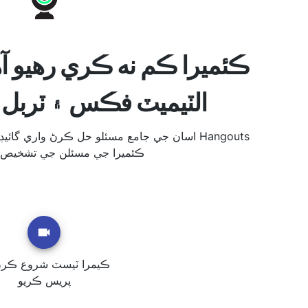
الٽيميٽ فڪس ۽ ٽربل ش
اسان جي جامع مسئلو حل ڪرڻ واري گائيڊ ۽ آن ل
ڪئميرا جي مسئلن جي تشخيص 
ڪيمرا ٽيسٽ شروع ڪرڻ 
پريس ڪريو