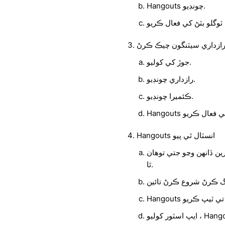
Hangouts چونڊيو.
ازداري سيٽنگون چيڪ ڪرڻ
جوڙ کي کوليو.
رازداري چونڊيو.
ڪئميرا چونڊيو.
Hangouts انسٽال ٿي پيو
و جتي توهان Hangouts آئڪن ڏسي سگهو
ٿا.