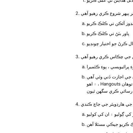
ر ٻيهر شروع ڪري رهيو آهي
پاور بٽڻ تي ڪلڪ ڪريو
گن جي چڪاس ڪري رهيو آهي
 جي اجازت ڏني وئي آهي
، ۽ اهو Hangouts انهن ايپليڪيشنن جي فهرست جو حصو آهي جيڪي توهان
جي هارڊويئر جي جاچ ڪندي