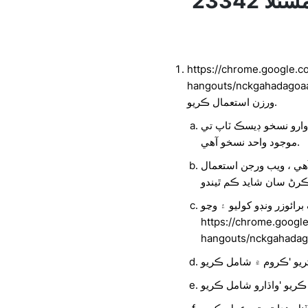
23342 وڊيو مسئلا Windows تي حل
https://chrome.google.c
hangouts/nc تي موجود ڪروم ايڪسٽينشن
ورزن استعمال ڪريو.
ارو نسخو ڊيسڪ ٽاپ تي
موجود واحد نسخو آهي.
هي ، ويب ورجن استعمال
رائوزر ونڊو کوليو ۽ وڃو
https://chrome.googl
hangouts/nckgahadago