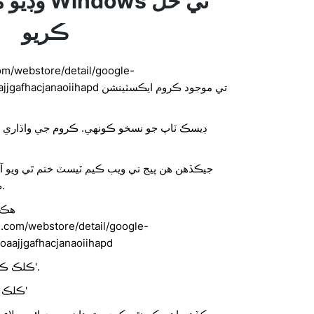
ڪريو
om/webstore/detail/google-
kgahadagoaajjgafhacjanaoiihapd
ڊيسڪ ٽاپ جو نسخو ڪونهي. ڪروم جي واڌاري و
جيڪڏهن هن پيج تي ويب ڪيم ٽيسٽ ختم ٿي ويو آ
ڪرڻ سان شايد ڪم ٿيندو.
هڪ ب
e.com/webstore/detail/google-
aajjgafhacjanaoiihapd
ڪلڪ ڪريو 'ڪروم ۾ شامل ڪريو'.
ڪلڪ ڪريو 'واڌارو شامل ڪريو'