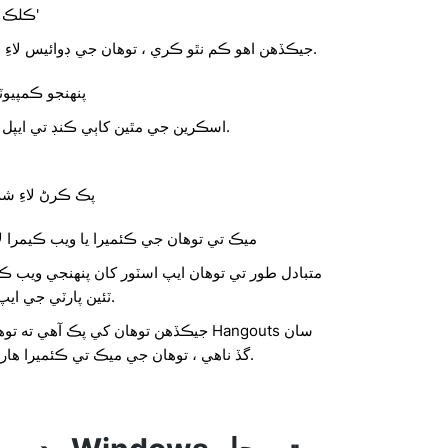
ڪلڪ ڪريو 'واڌارو شامل ڪريو'
جيڪڏهن اهو ڪم نٿو ڪري ، توهان جي ڊوائيس لاءِ ڏنل هدايتن تي عمل ڪريو.
پنهنجو ڪمپيوٽ
اسڪرين جي مٿين کاٻي ڪنڊ تي ايپل جي آئڪن تي ڪلڪ ڪريو.
پڪ ڪرڻ لاءِ ش
ميڪ تي توهان جي ڪئميرا يا ويب ڪيمرا ل
متبادل طور تي توهان ايپ اسٽور کان پنهنجي ويب ڪ
ٽئين پارٽي جي ايپ ڊائون لوڊ ڪري سگھو ٿا.
جيڪڏهن توهان کي پڪ آهي ته توهان جو و
گڏ ناهي ، توهان جي ميڪ تي ڪئميرا هارڊ ويئر خراب ٿي سگهي ٿو.