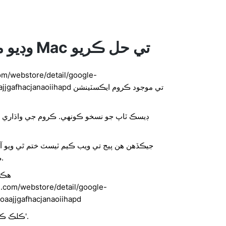
23342 وڊيو مسئلا Mac تي حل ڪريو
om/webstore/detail/google-
kgahadagoaajjgafhacjanaoiihapd
ڊيسڪ ٽاپ جو نسخو ڪونهي. ڪروم جي واڌاري و
جيڪڏهن هن پيج تي ويب ڪيم ٽيسٽ ختم ٿي ويو آ
ڪرڻ سان شايد ڪم ٿيندو.
هڪ ب
e.com/webstore/detail/google-
aajjgafhacjanaoiihapd
ڪلڪ ڪريو 'ڪروم ۾ شامل ڪريو'.