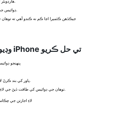
هارڊويئر تبديلين لاءِ اسڪين چونڊيو.
ڊوائيس جي حالت جي تصديق ڪريو.
جيڪڏهن ڪئميرا اڃا ڪم نه ڪندو آهي ته توهان جو
23342 وڊيو مسئلا iPhone تي حل ڪريو
پنهنجو ڊوائي
پاور کي بند ڪرڻ لاءِ سلائيڊ کي سلائيڊ ڪريو.
توهان جي ڊوائيس کي طاقت ڏيڻ جي لاءِ پاور بٽڻ ٻيهر دٻايو ۽ دٻايو.
Hangouts لاءِ اجازتن ج