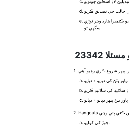
 ڪئميرا هارڊ ويئر ٽوڙي
سگھي ٿو.
س ٻيهر شروع ڪري رهيو آهي
پاور بٽڻ کي دٻايو ۽ دٻايو.
ي چڪاس ڪئي پئي وڃي
جوڙ کي کوليو.