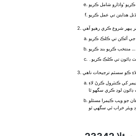
ر ٻيهر شروع ڪري رهيو آهي
منتخب ڪريو بند ڪريو ...
ٽ ڊائون تي ڪلڪ ڪريو۔
اءِ ڪو سسٽم ترجيحات ناهي
يمر کي ڪنٽرول ڪرڻ لاءِ
يب ڪيمرا مسئلو Hangouts سان