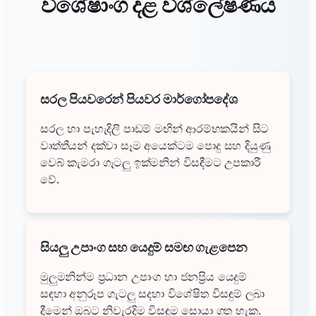
විශේෂාංග දළ විශ්ලේෂණය
සරල පියවරෙන් පියවර මාර්ගෝපදේශ
සරල හා පැහැදිලි පාඩම් මඟින් ආරම්භකයින් සිට
වෘත්තීයන් දක්වා සෑම අයෙක්ටම පොදු සහ දියුණු
වෙබ් කැමරා ගැටලු ඉක්මනින් විසඳීමට උපකාරී
වේ.
සියලු උපාංග සහ යෙදුම් සමඟ ගැළපෙන
මුලුමනින්ම ප්‍රධාන උපාංග හා ජනප්‍රිය යෙදුම්
සඳහා අනුරූප ගැටලු සදහා විශේෂිත විසඳුම් ලබා
දීමෙන් ඔබට නිවැරදිම විසඳුම සොයා ගත හැක.