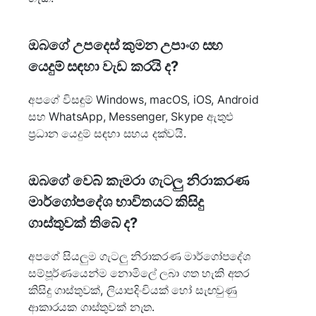
ඔබගේ උපදෙස් කුමන උපාංග සහ
යෙදුම් සඳහා වැඩ කරයි ද?
අපගේ විසඳුම් Windows, macOS, iOS, Android
සහ WhatsApp, Messenger, Skype ඇතුළු
ප්‍රධාන යෙදුම් සඳහා සහය දක්වයි.
ඔබගේ වෙබ් කැමරා ගැටලු නිරාකරණ
මාර්ගෝපදේශ භාවිතයට කිසිදු
ගාස්තුවක් තිබේ ද?
අපගේ සියලුම ගැටලු නිරාකරණ මාර්ගෝපදේශ
සම්පූර්ණයෙන්ම නොමිලේ ලබා ගත හැකි අතර
කිසිදු ගාස්තුවක්, ලියාපදිංචියක් හෝ සැඟවුණු
ආකාරයක ගාස්තුවක් නැත.