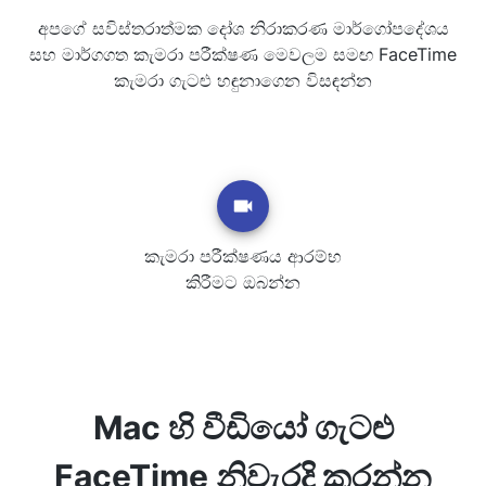
අපගේ සවිස්තරාත්මක දෝශ නිරාකරණ මාර්ගෝපදේශය
සහ මාර්ගගත කැමරා පරීක්ෂණ මෙවලම සමඟ FaceTime
කැමරා ගැටළු හඳුනාගෙන විසඳන්න
කැමරා පරීක්ෂණය ආරම්භ
කිරීමට ඔබන්න
Mac හි වීඩියෝ ගැටළු
FaceTime නිවැරදි කරන්න