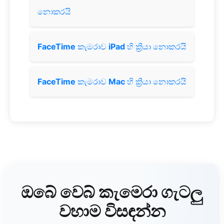
නොකරයි
FaceTime
කැමරාව
iPad
හි ක්‍රියා නොකරයි
FaceTime
කැමරාව
Mac
හි ක්‍රියා නොකරයි
ඔබේ වෙබ් කැමෙරා ගැටලු
වහාම විසඳන්න