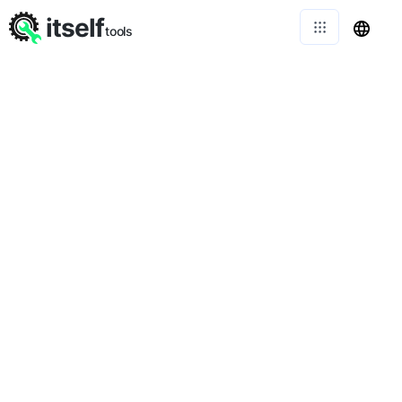
itself
tools