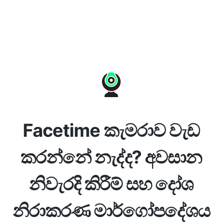
Facetime කැමරාව වැඩ
කරන්නේ නැද්ද? අවසාන
නිවැරදි කිරීම් සහ දෝශ
නිරාකරණ මාර්ගෝපදේශය