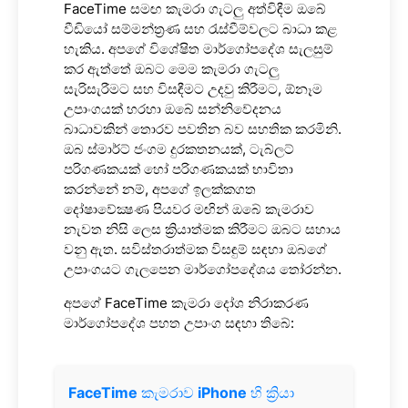
FaceTime සමඟ කැමරා ගැටලු අත්විඳීම ඔබේ
වීඩියෝ සම්මන්ත්‍රණ සහ රැස්වීම්වලට බාධා කළ
හැකිය. අපගේ විශේෂිත මාර්ගෝපදේශ සැලසුම්
කර ඇත්තේ ඔබට මෙම කැමරා ගැටලු
සැරිසැරීමට සහ විසඳීමට උදවු කිරීමට, ඕනෑම
උපාංගයක් හරහා ඔබේ සන්නිවේදනය
බාධාවකින් තොරව පවතින බව සහතික කරමිනි.
ඔබ ස්මාර්ට් ජංගම දුරකතනයක්, ටැබ්ලට්
පරිගණකයක් හෝ පරිගණකයක් භාවිතා
කරන්නේ නම්, අපගේ ඉලක්කගත
දෝෂාවේක්‍ෂණ පියවර මඟින් ඔබේ කැමරාව
නැවත නිසි ලෙස ක්‍රියාත්මක කිරීමට ඔබට සහාය
වනු ඇත. සවිස්තරාත්මක විසඳුම් සඳහා ඔබගේ
උපාංගයට ගැලපෙන මාර්ගෝපදේශය තෝරන්න.
අපගේ FaceTime කැමරා දෝශ නිරාකරණ
මාර්ගෝපදේශ පහත උපාංග සඳහා තිබේ:
FaceTime
කැමරාව
iPhone
හි ක්‍රියා