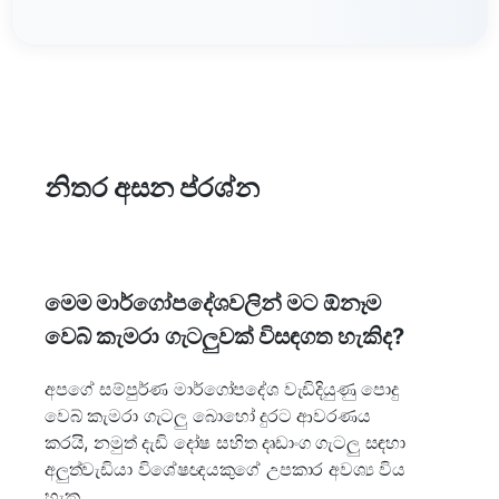
නිතර අසන ප්රශ්න
මෙම මාර්ගෝපදේශවලින් මට ඕනෑම
වෙබ් කැමරා ගැටලුවක් විසඳගත හැකිද?
අපගේ සම්පුර්ණ මාර්ගෝපදේශ වැඩිදියුණු පොදු
වෙබ් කැමරා ගැටලු බොහෝ දුරට ආවරණය
කරයි, නමුත් දැඩි දෝෂ සහිත දෘඩාංග ගැටලු සඳහා
අලුත්වැඩියා විශේෂඥයකුගේ උපකාර අවශ්‍ය විය
හැක.