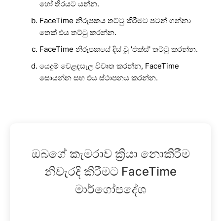
හෝ තිරයට යන්න.
FaceTime නිරූපකය තට්ටු කිරීමට පටන් ගන්නා
තෙක් එය තට්ටු කරන්න.
FaceTime නිරූපකයේ දිස් වූ 'එක්ස්' තට්ටු කරන්න.
යෙදුම් වෙළඳසැල විවෘත කරන්න, FaceTime
සොයන්න සහ එය ස්ථාපනය කරන්න.
ඔබගේ කැමරාව ක්‍රියා නොකිරීම
නිවැරදි කිරීමට FaceTime
මාර්ගෝපදේශ