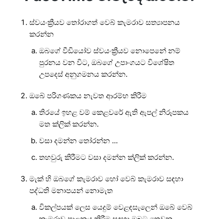
ස්වයංක්‍රීයව තෝරාගත් වෙබ් කැමරාව සත්‍යාපනය
කරන්න
ඔබගේ වීඩියෝව ස්වයංක්‍රීයව නොපෙනේ නම්
පුරනය වන විට, ඔබගේ උපාංගයට විශේෂිත
උපදෙස් අනුගමනය කරන්න.
ඔබේ පරිගණකය නැවත ආරම්භ කිරීම
තිරයේ ඉහළ වම් කෙළවරේ ඇති ඇපල් නිරූපකය
මත ක්ලික් කරන්න.
වසා දමන්න තෝරන්න ...
තහවුරු කිරීමට වසා දමන්න ක්ලික් කරන්න.
මැක් හි ඔබගේ කැමරාව හෝ වෙබ් කැමරාව සඳහා
පද්ධති මනාපයන් නොමැත
විකල්පයක් ලෙස යෙදුම් වෙළඳසැලෙන් ඔබේ වෙබ්
කැමරාව පාලනය කිරීම සඳහා ඔබට තෙවන