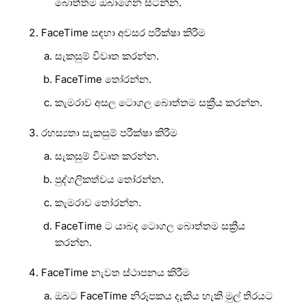
බොත්තම ඔබාගෙන සිටින්න.
FaceTime සඳහා අවසර පරීක්ෂා කිරීම
සැකසුම් විවෘත කරන්න.
FaceTime තෝරන්න.
කැමරාව අසල ටොගල බොත්තම සක්‍රීය කරන්න.
රහස්‍යතා සැකසුම් පරීක්ෂා කිරීම
සැකසුම් විවෘත කරන්න.
පුද්ගලිකත්වය තෝරන්න.
කැමරාව තෝරන්න.
FaceTime ට යාබද ටොගල බොත්තම සක්‍රීය
කරන්න.
FaceTime නැවත ස්ථාපනය කිරීම
ඔබට FaceTime නිරූපකය දැකිය හැකි මුල් තිරයට