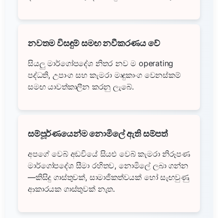
නවතම විසඳුම් සමඟ නවීකරණය වේ
සියලු මාර්ගෝපදේශ නිතර නව ම operating
පද්ධති, උපාංග සහ කැමරා මෘදුකාංග වෙනස්කම්
සමඟ යාවත්කාලීන කරනු ලැබේ.
සම්පූර්ණයෙන්ම නොමිලේ ඇති සම්පත්
අපගේ වෙබ් අඩවියේ සියළු වෙබ් කැමරා නිරූපණ
මාර්ගෝපදේශ සීමා රහිතව, නොමිලේ ලබා ගන්න
—කිසිදු ගාස්තුවක්, සාමාජිකත්වයක් හෝ සැඟවුණු
ආකාරයක ගාස්තුවක් නැත.