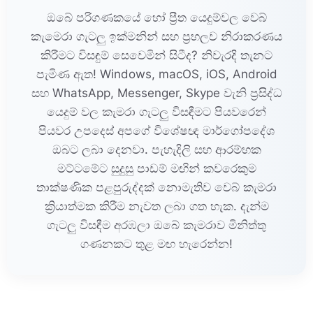
ඔබේ පරිගණකයේ හෝ ප්‍රීත යෙදුම්වල වෙබ්
කැමෙරා ගැටලු ඉක්මනින් සහ ප්‍රභලව නිරාකරණය
කිරීමට විසඳුම් සෙවෙමින් සිටීද? නිවැරදි තැනට
පැමිණ ඇත! Windows, macOS, iOS, Android
සහ WhatsApp, Messenger, Skype වැනි ප්‍රසිද්ධ
යෙදුම් වල කැමරා ගැටලු විසඳීමට පියවරෙන්
පියවර උපදෙස් අපගේ විශේෂඥ මාර්ගෝපදේශ
ඔබට ලබා දෙනවා. පැහැදිලි සහ ආරම්භක
මට්ටමේට සුදුසු පාඩම් මඟින් කවරෙකුම
තාක්ෂණික පළපුරුද්දක් නොමැතිව වෙබ් කැමරා
ක්‍රියාත්මක කිරීම නැවත ලබා ගත හැක. දැන්ම
ගැටලු විසඳීම අරඹලා ඔබේ කැමරාව මිනිත්තු
ගණනකට තුළ මඟ හැරෙන්න!