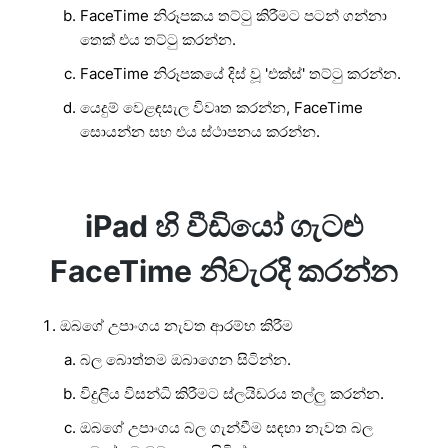
FaceTime නිරූපකය තට්ටු කිරීමට පටන් ගන්නා
තෙක් එය තට්ටු කරන්න.
FaceTime නිරූපකයේ දිස් වූ 'එක්ස්' තට්ටු කරන්න.
යෙදුම් වෙළඳසැල විවෘත කරන්න, FaceTime
සොයන්න සහ එය ස්ථාපනය කරන්න.
iPad හි වීඩියෝ ගැටළු
FaceTime නිවැරදි කරන්න
ඔබගේ උපාංගය නැවත ආරම්භ කිරීම
බල බොත්තම ඔබාගෙන සිටින්න.
විදුලිය විසන්ධි කිරීමට ස්ලයිඩරය තල්ලු කරන්න.
ඔබගේ උපාංගය බල ගැන්වීම සඳහා නැවත බල