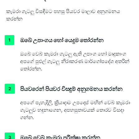
කැමරා ගැටලු විසඳීමට පහසු පියවර මාලාව අනුගමනය
කරන්න
ඔබේ උපාංගය හෝ යෙදුම තෝරන්න
ඔබේ වෙබ් කැමරා ගැටලු ඇති උපාංග හෝ මෘදුකාංග
අපගේ පුළුල් ගැටලු නිරාකරණ මාර්ගෝපදේශ අතරින්
තෝරන්න.
පියවරෙන් පියවර විසඳුම් අනුගමනය කරන්න
අපගේ පැහැදිලි, ක්‍රියාදාම උපදෙස් මඟින් වෙබ් කැමරා
ගැටලුව හඳුනාගෙන, අපහසුතාවයක් තොරව විසඳා
ගන්න.
ඔබේ වෙබ් කැමරා පරීක්ෂා කරන්න