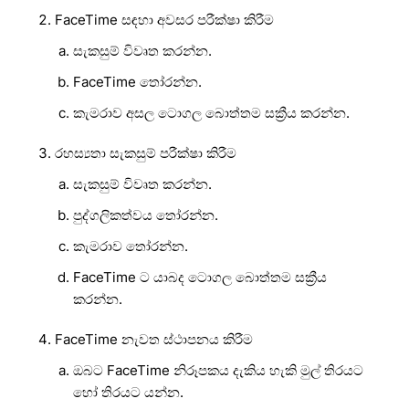
FaceTime සඳහා අවසර පරීක්ෂා කිරීම
සැකසුම් විවෘත කරන්න.
FaceTime තෝරන්න.
කැමරාව අසල ටොගල බොත්තම සක්‍රීය කරන්න.
රහස්‍යතා සැකසුම් පරීක්ෂා කිරීම
සැකසුම් විවෘත කරන්න.
පුද්ගලිකත්වය තෝරන්න.
කැමරාව තෝරන්න.
FaceTime ට යාබද ටොගල බොත්තම සක්‍රීය
කරන්න.
FaceTime නැවත ස්ථාපනය කිරීම
ඔබට FaceTime නිරූපකය දැකිය හැකි මුල් තිරයට
හෝ තිරයට යන්න.