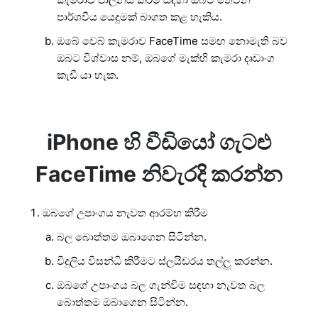
පාර්ශවීය යෙදුමක් බාගත කළ හැකිය.
ඔබේ වෙබ් කැමරාව FaceTime සමඟ නොමැති බව
ඔබට විශ්වාස නම්, ඔබගේ මැක්හි කැමරා දෘඩාංග
කැඩී යා හැක.
iPhone හි වීඩියෝ ගැටළු
FaceTime නිවැරදි කරන්න
ඔබගේ උපාංගය නැවත ආරම්භ කිරීම
බල බොත්තම ඔබාගෙන සිටින්න.
විදුලිය විසන්ධි කිරීමට ස්ලයිඩරය තල්ලු කරන්න.
ඔබගේ උපාංගය බල ගැන්වීම සඳහා නැවත බල
බොත්තම ඔබාගෙන සිටින්න.