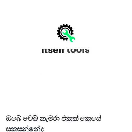
ඔබේ වෙබ් කැමරා එකක් කෙසේ
සකසන්නේද