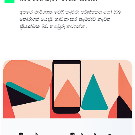
අපගේ මාර්ගගත වෙබ් කැමරා පරීක්ෂකය හෝ ඔබ
තෝරාගත් යෙදුම භාවිතා කර කැමරාව නැවත
ක්‍රියාත්මක බව තහවුරු කරගන්න.