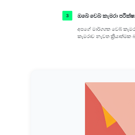
ඔබේ වෙබ් කැමරා පරීක්
අපගේ මාර්ගගත වෙබ් කැමර
කැමරාව නැවත ක්‍රියාත්මක