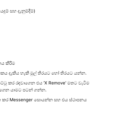
ුම් සහ දැනුම්දීම්)
ය කිරීම
කය දැකිය හැකි මුල් තිරයට හෝ තිරයට යන්න.
්ටු කර රඳවාගෙන එය 'X Remove' මතට වැටීම
ගෙන යාමට පටන් ගන්න.
වෘත කර Messenger සොයන්න සහ එය ස්ථාපනය