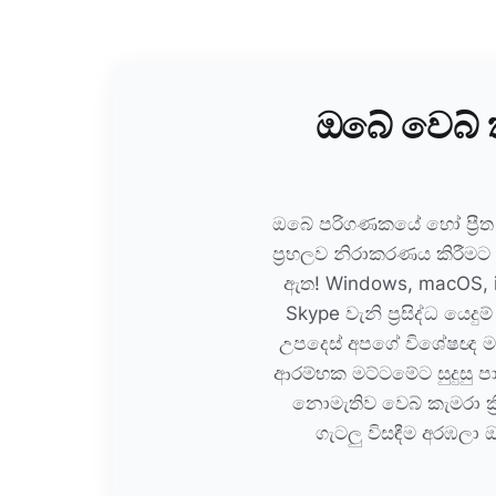
ඔබේ වෙබ් 
ඔබේ පරිගණකයේ හෝ ප්‍රීත 
ප්‍රභලව නිරාකරණය කිරීමට ව
ඇත! Windows, macOS, i
Skype වැනි ප්‍රසිද්ධ යෙද
උපදෙස් අපගේ විශේෂඥ මා
ආරම්භක මට්ටමේට සුදුසු ප
නොමැතිව වෙබ් කැමරා ක්
ගැටලු විසඳීම අරඹලා