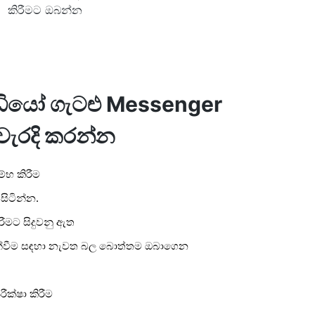
කිරීමට ඔබන්න
ීඩියෝ ගැටළු Messenger
වැරදි කරන්න
භ කිරීම
ිටින්න.
ිරීමට සිදුවනු ඇත
්වීම සඳහා නැවත බල බොත්තම ඔබාගෙන
ක්ෂා කිරීම