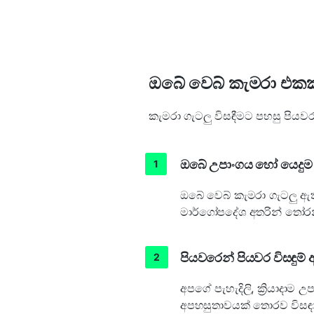
ඔබේ වෙබ් කැමරා එක
කැමරා ගැටලු විසඳීමට පහසු පි
ඔබේ උපාංගය හෝ යෙදු
ඔබේ වෙබ් කැමරා ගැටලු ඇත
මාර්ගෝපදේශ අතරින් තෝර
පියවරෙන් පියවර විසඳු
අපගේ පැහැදිලි, ක්‍රියාදාම
අපහසුතාවයක් තොරව විසඳා