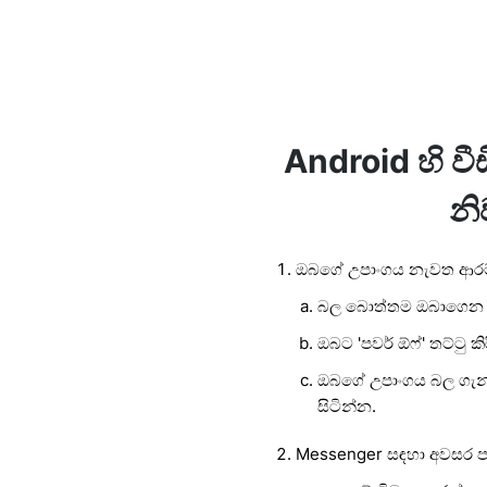
Android හි ව
නි
ඔබගේ උපාංගය නැවත ආරම්
බල බොත්තම ඔබාගෙන ස
ඔබට 'පවර් ඕෆ්' තට්ටු ක
ඔබගේ උපාංගය බල ගැන
සිටින්න.
Messenger සඳහා අවසර පරී