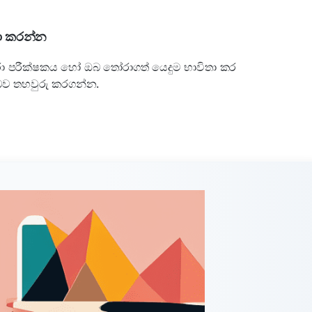
ෂා කරන්න
ා පරීක්ෂකය හෝ ඔබ තෝරාගත් යෙදුම භාවිතා කර
 බව තහවුරු කරගන්න.