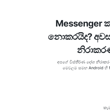
Messenger කැම
නොකරයිද? අව
නිරාකර
අපගේ විස්තීර්ණ දෝශ නිරාක
මෙවලම සමඟ Android හි M
කැ