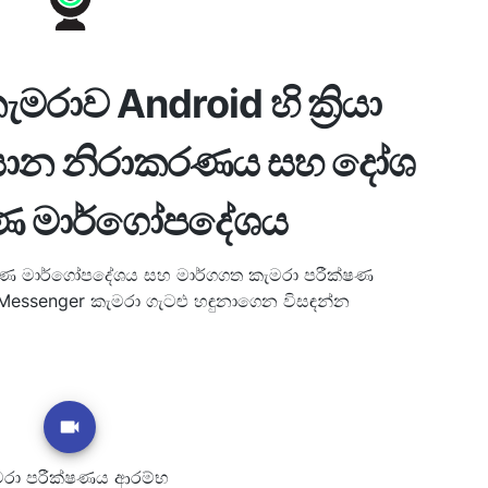
රාව Android හි ක්‍රියා
සාන නිරාකරණය සහ දෝශ
ණ මාර්ගෝපදේශය
රණ මාර්ගෝපදේශය සහ මාර්ගගත කැමරා පරීක්ෂණ
essenger කැමරා ගැටළු හඳුනාගෙන විසඳන්න
මරා පරීක්ෂණය ආරම්භ