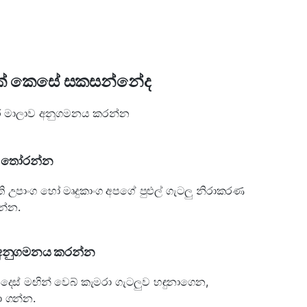
ක් කෙසේ සකසන්නේද
යවර මාලාව අනුගමනය කරන්න
ම තෝරන්න
ි උපාංග හෝ මෘදුකාංග අපගේ පුළුල් ගැටලු නිරාකරණ
න්න.
ම් අනුගමනය කරන්න
 උපදෙස් මඟින් වෙබ් කැමරා ගැටලුව හඳුනාගෙන,
 ගන්න.