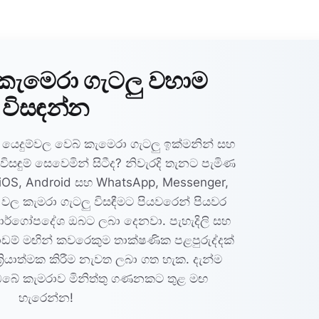
කැමෙරා ගැටලු වහාම
විසඳන්න
යෙදුම්වල වෙබ් කැමෙරා ගැටලු ඉක්මනින් සහ
ිසඳුම් සෙවෙමින් සිටීද? නිවැරදි තැනට පැමිණ
OS, Android සහ WhatsApp, Messenger,
ුම් වල කැමරා ගැටලු විසඳීමට පියවරෙන් පියවර
ර්ගෝපදේශ ඔබට ලබා දෙනවා. පැහැදිලි සහ
ාඩම් මඟින් කවරෙකුම තාක්ෂණික පළපුරුද්දක්
‍රියාත්මක කිරීම නැවත ලබා ගත හැක. දැන්ම
 ඔබේ කැමරාව මිනිත්තු ගණනකට තුළ මඟ
හැරෙන්න!