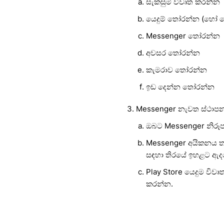
සැකසුම් විවෘත කරන්න
යෙදුම් තෝරන්න (හෝ යෙද
Messenger තෝරන්න
අවසර තෝරන්න
කැමරාව තෝරන්න
ඉඩ දෙන්න තෝරන්න
Messenger නැවත ස්ථාපන
ඔබට Messenger නිරූප
Messenger අයිකනය තට
සඳහා තිරයේ ඉහළට ඇද
Play Store යෙදුම වි
කරන්න.