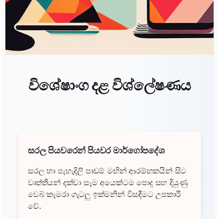
විශේෂාංග දළ විශ්ලේෂණය
සරල පියවරෙන් පියවර මාර්ගෝපදේශ
සරල හා පැහැදිලි පාඩම් මඟින් ආරම්භකයින් සිට
වෘත්තීයන් දක්වා සෑම අයෙක්ටම පොදු සහ දියුණු
වෙබ් කැමරා ගැටලු ඉක්මනින් විසඳීමට උපකාරී
වේ.