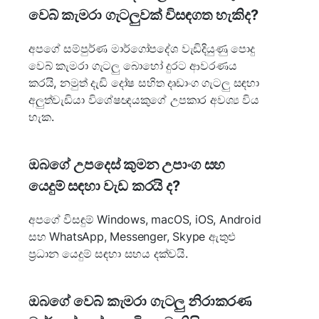
වෙබ් කැමරා ගැටලුවක් විසඳගත හැකිද?
අපගේ සම්පුර්ණ මාර්ගෝපදේශ වැඩිදියුණු පොදු
වෙබ් කැමරා ගැටලු බොහෝ දුරට ආවරණය
කරයි, නමුත් දැඩි දෝෂ සහිත දෘඩාංග ගැටලු සඳහා
අලුත්වැඩියා විශේෂඥයකුගේ උපකාර අවශ්‍ය විය
හැක.
ඔබගේ උපදෙස් කුමන උපාංග සහ
යෙදුම් සඳහා වැඩ කරයි ද?
අපගේ විසඳුම් Windows, macOS, iOS, Android
සහ WhatsApp, Messenger, Skype ඇතුළු
ප්‍රධාන යෙදුම් සඳහා සහය දක්වයි.
ඔබගේ වෙබ් කැමරා ගැටලු නිරාකරණ