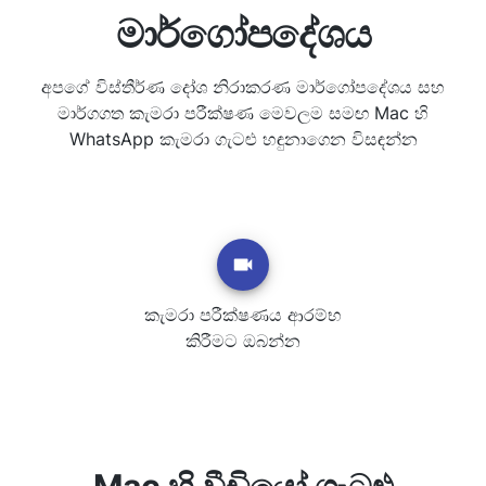
මාර්ගෝපදේශය
අපගේ විස්තීර්ණ දෝශ නිරාකරණ මාර්ගෝපදේශය සහ
මාර්ගගත කැමරා පරීක්ෂණ මෙවලම සමඟ Mac හි
WhatsApp කැමරා ගැටළු හඳුනාගෙන විසඳන්න
කැමරා පරීක්ෂණය ආරම්භ
කිරීමට ඔබන්න