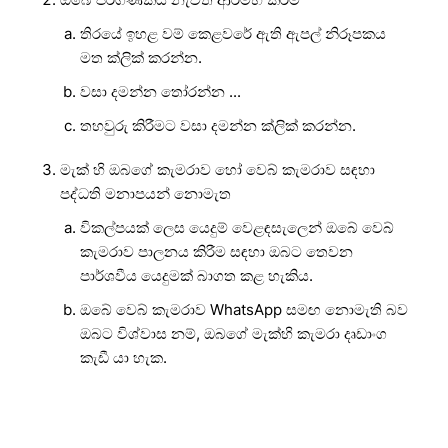
තිරයේ ඉහළ වම් කෙළවරේ ඇති ඇපල් නිරූපකය
මත ක්ලික් කරන්න.
වසා දමන්න තෝරන්න ...
තහවුරු කිරීමට වසා දමන්න ක්ලික් කරන්න.
මැක් හි ඔබගේ කැමරාව හෝ වෙබ් කැමරාව සඳහා
පද්ධති මනාපයන් නොමැත
විකල්පයක් ලෙස යෙදුම් වෙළඳසැලෙන් ඔබේ වෙබ්
කැමරාව පාලනය කිරීම සඳහා ඔබට තෙවන
පාර්ශවීය යෙදුමක් බාගත කළ හැකිය.
ඔබේ වෙබ් කැමරාව WhatsApp සමඟ නොමැති බව
ඔබට විශ්වාස නම්, ඔබගේ මැක්හි කැමරා දෘඩාංග
කැඩී යා හැක.