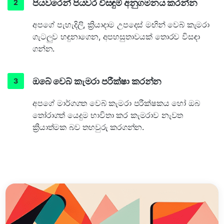
පියවරෙන් පියවර විසඳුම් අනුගමනය කරන්න
අපගේ පැහැදිලි, ක්‍රියාදාම උපදෙස් මඟින් වෙබ් කැමරා
ගැටලුව හඳුනාගෙන, අපහසුතාවයක් තොරව විසඳා
ගන්න.
ඔබේ වෙබ් කැමරා පරීක්ෂා කරන්න
අපගේ මාර්ගගත වෙබ් කැමරා පරීක්ෂකය හෝ ඔබ
තෝරාගත් යෙදුම භාවිතා කර කැමරාව නැවත
ක්‍රියාත්මක බව තහවුරු කරගන්න.