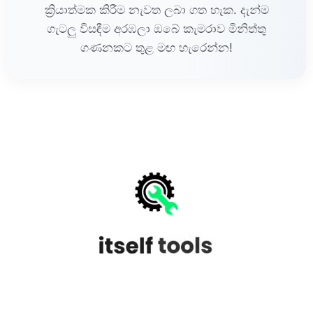
ක්‍රියාත්මක කිරීම නැවත ලබා ගත හැක. දැන්ම
ගැටලු විසඳීම අරඹලා ඔබේ කැමරාව මිනිත්තු
ගණනකට තුළ මඟ හැරෙන්න!