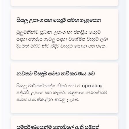
සියලු උපාංග සහ යෙදුම් සමඟ ගැළපෙන
මුලුමනින්ම ප්‍රධාන උපාංග හා ජනප්‍රිය යෙදුම්
සඳහා අනුරූප ගැටලු සදහා විශේෂිත විසඳුම් ලබා
දීමෙන් ඔබට නිවැරදිම විසඳුම සොයා ගත හැක.
නවතම විසඳුම් සමඟ නවීකරණය වේ
සියලු මාර්ගෝපදේශ නිතර නව ම operating
පද්ධති, උපාංග සහ කැමරා මෘදුකාංග වෙනස්කම්
සමඟ යාවත්කාලීන කරනු ලැබේ.
සම්පූර්ණයෙන්ම නොමිලේ ඇති සම්පත්