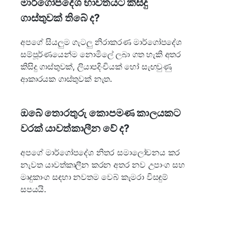
මාර්ගෝපදේශ භාවිතයට කිසිදු
ගාස්තුවක් තිබේ ද?
අපගේ සියලුම ගැටලු නිරාකරණ මාර්ගෝපදේශ
සම්පූර්ණයෙන්ම නොමිලේ ලබා ගත හැකි අතර
කිසිදු ගාස්තුවක්, ලියාපදිංචියක් හෝ සැඟවුණු
ආකාරයක ගාස්තුවක් නැත.
ඔබේ තොරතුරු කොපමණ කාලයකට
වරක් යාවත්කාලීන වේ ද?
අපගේ මාර්ගෝපදේශ නිතර සමාලෝචනය කර
නැවත යාවත්කාලීන කරන අතර නව උපාංග සහ
මෘදුකාංග සඳහා නවතම වෙබ් කැමරා විසඳුම්
සපයයි.