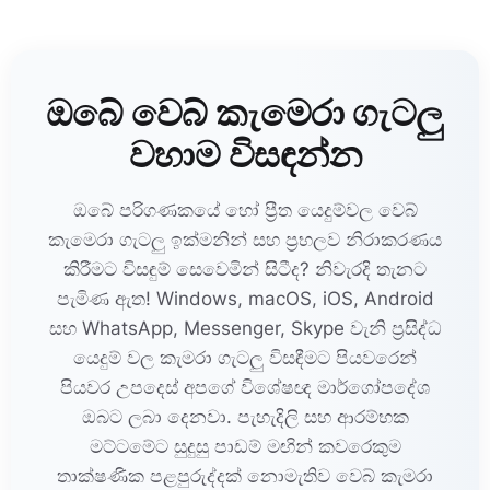
ඔබේ වෙබ් කැමෙරා ගැටලු
වහාම විසඳන්න
ඔබේ පරිගණකයේ හෝ ප්‍රීත යෙදුම්වල වෙබ්
කැමෙරා ගැටලු ඉක්මනින් සහ ප්‍රභලව නිරාකරණය
කිරීමට විසඳුම් සෙවෙමින් සිටීද? නිවැරදි තැනට
පැමිණ ඇත! Windows, macOS, iOS, Android
සහ WhatsApp, Messenger, Skype වැනි ප්‍රසිද්ධ
යෙදුම් වල කැමරා ගැටලු විසඳීමට පියවරෙන්
පියවර උපදෙස් අපගේ විශේෂඥ මාර්ගෝපදේශ
ඔබට ලබා දෙනවා. පැහැදිලි සහ ආරම්භක
මට්ටමේට සුදුසු පාඩම් මඟින් කවරෙකුම
තාක්ෂණික පළපුරුද්දක් නොමැතිව වෙබ් කැමරා