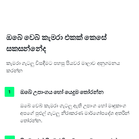
ඔබේ වෙබ් කැමරා එකක් කෙසේ
සකසන්නේද
කැමරා ගැටලු විසඳීමට පහසු පියවර මාලාව අනුගමනය
කරන්න
ඔබේ උපාංගය හෝ යෙදුම තෝරන්න
ඔබේ වෙබ් කැමරා ගැටලු ඇති උපාංග හෝ මෘදුකාංග
අපගේ පුළුල් ගැටලු නිරාකරණ මාර්ගෝපදේශ අතරින්
තෝරන්න.