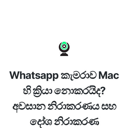
Whatsapp කැමරාව Mac
හි ක්‍රියා නොකරයිද?
අවසාන නිරාකරණය සහ
දෝශ නිරාකරණ