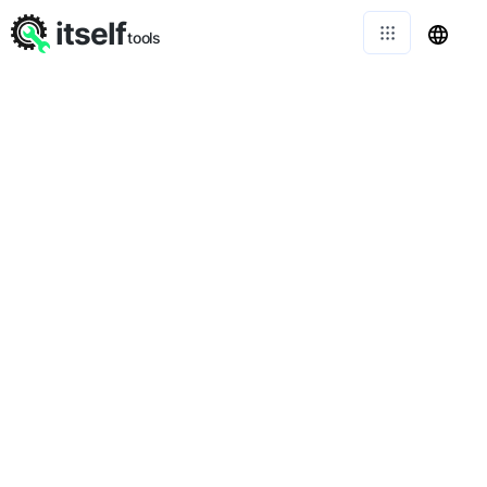
itself
tools