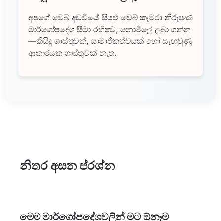
අපගේ වෙබ් අඩවියේ සියළු වෙබ් කැමරා නිරූපණ
මාර්ගෝපදේශ සීමා රහිතව, නොමිලේ ලබා ගන්න
—කිසිදු ගාස්තුවක්, සාමාජිකත්වයක් හෝ සැඟවුණු
ආකාරයක ගාස්තුවක් නැත.
නිතර අසන ප්රශ්න
මෙම මාර්ගෝපදේශවලින් මට ඕනෑම