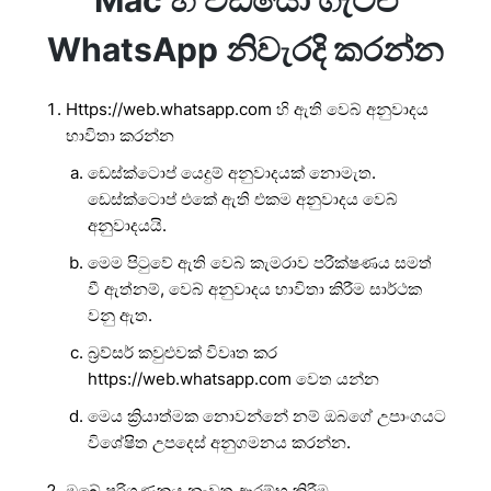
Mac හි වීඩියෝ ගැටළු
WhatsApp නිවැරදි කරන්න
Https://web.whatsapp.com හි ඇති වෙබ් අනුවාදය
භාවිතා කරන්න
ඩෙස්ක්ටොප් යෙදුම් අනුවාදයක් නොමැත.
ඩෙස්ක්ටොප් එකේ ඇති එකම අනුවාදය වෙබ්
අනුවාදයයි.
මෙම පිටුවේ ඇති වෙබ් කැමරාව පරීක්ෂණය සමත්
වී ඇත්නම්, වෙබ් අනුවාදය භාවිතා කිරීම සාර්ථක
වනු ඇත.
බ්‍රව්සර් කවුළුවක් විවෘත කර
https://web.whatsapp.com වෙත යන්න
මෙය ක්‍රියාත්මක නොවන්නේ නම් ඔබගේ උපාංගයට
විශේෂිත උපදෙස් අනුගමනය කරන්න.
ඔබේ පරිගණකය නැවත ආරම්භ කිරීම