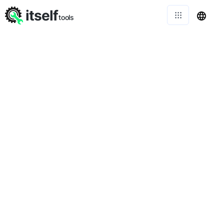
itself
tools