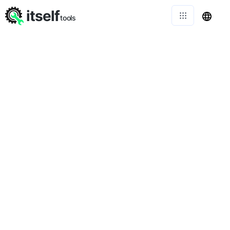
itself
tools