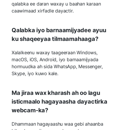
qalabka ee daran waxay u baahan karaan
caawimaad xirfadle dayactir.
Qalabka iyo barnaamijyadee ayuu
ku shaqeeyaa tilmaamahaaga?
Xalalkeenu waxay taageeraan Windows,
macOS, iOS, Android, iyo barnaamijyada
hormuudka ah sida WhatsApp, Messenger,
Skype, iyo kuwo kale.
Ma jiraa wax kharash ah oo lagu
isticmaalo hagayaasha dayactirka
webcam-ka?
Dhammaan hagayaashu waa gebi ahaanba