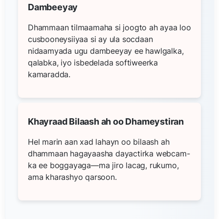
Dambeeyay
Dhammaan tilmaamaha si joogto ah ayaa loo
cusbooneysiiyaa si ay ula socdaan
nidaamyada ugu dambeeyay ee hawlgalka,
qalabka, iyo isbedelada softiweerka
kamaradda.
Khayraad Bilaash ah oo Dhameystiran
Hel marin aan xad lahayn oo bilaash ah
dhammaan hagayaasha dayactirka webcam-
ka ee boggayaga—ma jiro lacag, rukumo,
ama kharashyo qarsoon.