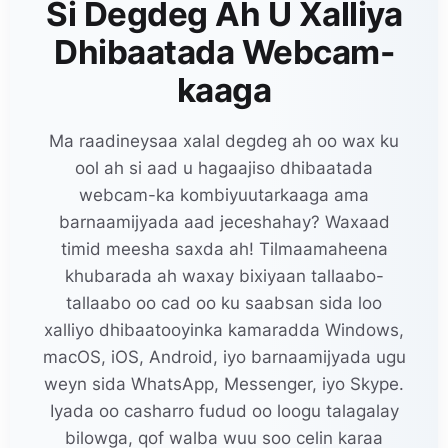
Si Degdeg Ah U Xalliya
Dhibaatada Webcam-
kaaga
Ma raadineysaa xalal degdeg ah oo wax ku
ool ah si aad u hagaajiso dhibaatada
webcam-ka kombiyuutarkaaga ama
barnaamijyada aad jeceshahay? Waxaad
timid meesha saxda ah! Tilmaamaheena
khubarada ah waxay bixiyaan tallaabo-
tallaabo oo cad oo ku saabsan sida loo
xalliyo dhibaatooyinka kamaradda Windows,
macOS, iOS, Android, iyo barnaamijyada ugu
weyn sida WhatsApp, Messenger, iyo Skype.
Iyada oo casharro fudud oo loogu talagalay
bilowga, qof walba wuu soo celin karaa