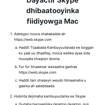
Dayactir Skype
dhibaatooyinka
fiidiyowga Mac
Adeegso nooca shabakadda ah
https://web.skype.com
Haddii Tijaabada Kambuyuutarada ee boggan
ku yaal uu dhaaftay, nooca webka ayaa sida
muuqata shaqeyn doona.
Fur fur biraawsar waxaadna gashaa
https://web.skype.com
Haddii tani shaqeyn weydo tilmaamaha u
gaarka ah aaladdaada.
Hubinta dejimaha kambuyuutarka ee Skype
Gudaha barnaamijka desktop desktop, guji