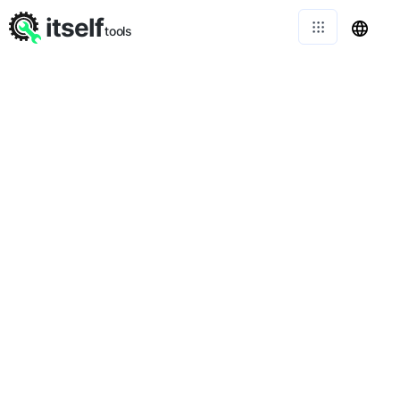
itself
tools