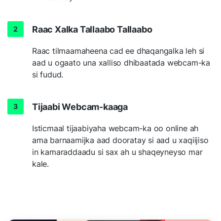
Raac Xalka Tallaabo Tallaabo
Raac tilmaamaheena cad ee dhaqangalka leh si
aad u ogaato una xalliso dhibaatada webcam-ka
si fudud.
Tijaabi Webcam-kaaga
Isticmaal tijaabiyaha webcam-ka oo online ah
ama barnaamijka aad dooratay si aad u xaqiijiso
in kamaraddaadu si sax ah u shaqeyneyso mar
kale.