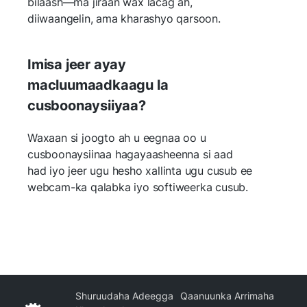
bilaash—ma jiraan wax lacag ah,
diiwaangelin, ama kharashyo qarsoon.
Imisa jeer ayay
macluumaadkaagu la
cusboonaysiiyaa?
Waxaan si joogto ah u eegnaa oo u
cusboonaysiinaa hagayaasheenna si aad
had iyo jeer ugu hesho xallinta ugu cusub ee
webcam-ka qalabka iyo softiweerka cusub.
Shuruudaha Adeegga
Qaanuunka Arrimaha