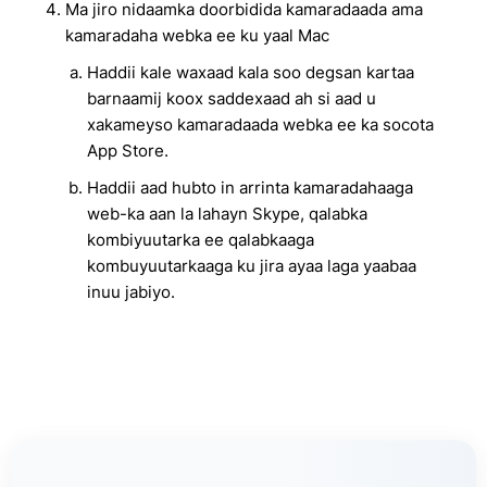
Ma jiro nidaamka doorbidida kamaradaada ama
kamaradaha webka ee ku yaal Mac
Haddii kale waxaad kala soo degsan kartaa
barnaamij koox saddexaad ah si aad u
xakameyso kamaradaada webka ee ka socota
App Store.
Haddii aad hubto in arrinta kamaradahaaga
web-ka aan la lahayn Skype, qalabka
kombiyuutarka ee qalabkaaga
kombuyuutarkaaga ku jira ayaa laga yaabaa
inuu jabiyo.