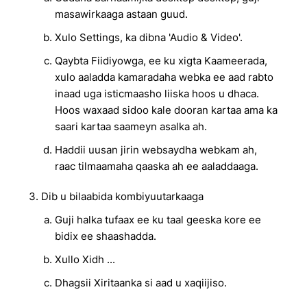
masawirkaaga astaan guud.
Xulo Settings, ka dibna 'Audio & Video'.
Qaybta Fiidiyowga, ee ku xigta Kaameerada,
xulo aaladda kamaradaha webka ee aad rabto
inaad uga isticmaasho liiska hoos u dhaca.
Hoos waxaad sidoo kale dooran kartaa ama ka
saari kartaa saameyn asalka ah.
Haddii uusan jirin websaydha webkam ah,
raac tilmaamaha qaaska ah ee aaladdaaga.
Dib u bilaabida kombiyuutarkaaga
Guji halka tufaax ee ku taal geeska kore ee
bidix ee shaashadda.
Xullo Xidh ...
Dhagsii Xiritaanka si aad u xaqiijiso.