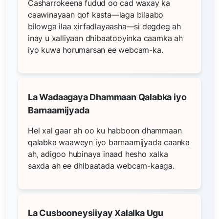
Casharrokeena fudud oo cad waxay ka
caawinayaan qof kasta—laga bilaabo
bilowga ilaa xirfadlayaasha—si degdeg ah
inay u xalliyaan dhibaatooyinka caamka ah
iyo kuwa horumarsan ee webcam-ka.
La Wadaagaya Dhammaan Qalabka iyo
Barnaamijyada
Hel xal gaar ah oo ku habboon dhammaan
qalabka waaweyn iyo barnaamijyada caanka
ah, adigoo hubinaya inaad hesho xalka
saxda ah ee dhibaatada webcam-kaaga.
La Cusbooneysiiyay Xalalka Ugu