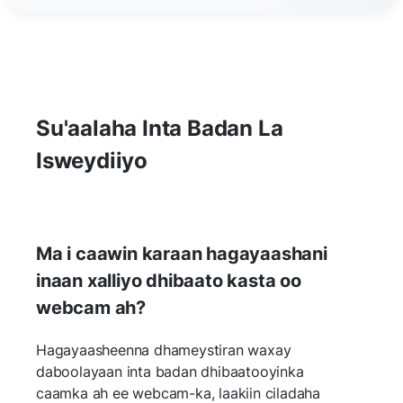
Su'aalaha Inta Badan La
Isweydiiyo
Ma i caawin karaan hagayaashani
inaan xalliyo dhibaato kasta oo
webcam ah?
Hagayaasheenna dhameystiran waxay
daboolayaan inta badan dhibaatooyinka
caamka ah ee webcam-ka, laakiin ciladaha