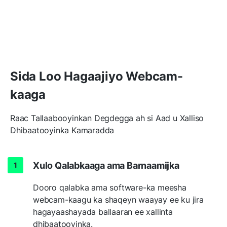
Sida Loo Hagaajiyo Webcam-
kaaga
Raac Tallaabooyinkan Degdegga ah si Aad u Xalliso
Dhibaatooyinka Kamaradda
Xulo Qalabkaaga ama Barnaamijka
Dooro qalabka ama software-ka meesha
webcam-kaagu ka shaqeyn waayay ee ku jira
hagayaashayada ballaaran ee xallinta
dhibaatooyinka.