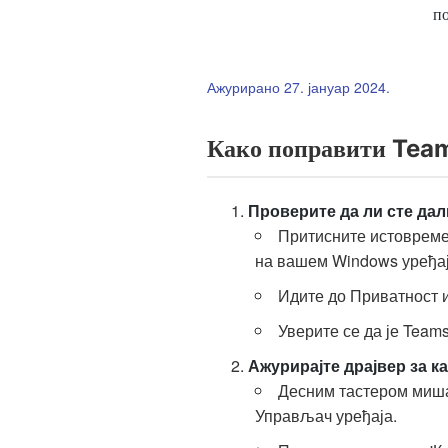
п
Ажурирано 27. јануар 2024.
Како поправити Teams
Проверите да ли сте дал
Притисните истоврем
на вашем Windows уређај
Идите до Приватност и
Уверите се да је Team
Ажурирајте драјвер за к
Десним тастером миша
Управљач уређаја.