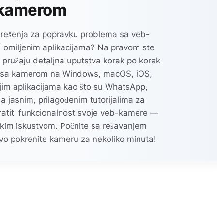
kamerom
a rešenja za popravku problema sa veb-
i omiljenim aplikacijama? Na pravom ste
i pružaju detaljna uputstva korak po korak
a sa kamerom na Windows, macOS, iOS,
ijim aplikacijama kao što su WhatsApp,
 jasnim, prilagođenim tutorijalima za
ratiti funkcionalnost svoje veb-kamere —
čkim iskustvom. Počnite sa rešavanjem
o pokrenite kameru za nekoliko minuta!