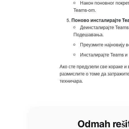
Након поновног покрет
Teams-om.
Поново инсталирајте Te
Деинсталирајте Teams 
Подешавања.
Преузмите најновију ве
Инсталирајте Teams и 
Ако сте предузели све кораке и
размислите о томе да затражите
техничара.
Odmah reši