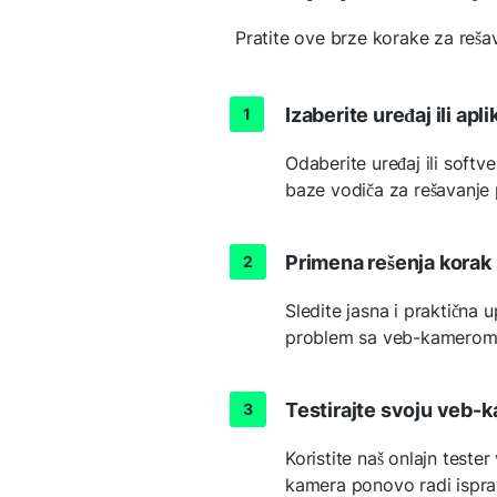
Pratite ove brze korake za re
Izaberite uređaj ili apli
Odaberite uređaj ili soft
baze vodiča za rešavanje
Primena rešenja korak
Sledite jasna i praktična u
problem sa veb-kamerom 
Testirajte svoju veb-
Koristite naš onlajn tester
kamera ponovo radi ispra