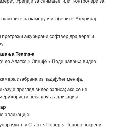
ере', 'Уређаји за снимање' или 'Контролери за
 кликните на камеру и изаберите 'Ажурирај
и претражи ажурирани софтвер драјвера' и
ну.
авања Teams-a
те до Алатке > Опције > Подешавања видео
 камера изабрана из падајућег менија.
иказује преглед видео записа; ако се не
амеру користи нека друга апликација.
нар
е апликације.
нар идите у Старт > Повер > Поново покрени.