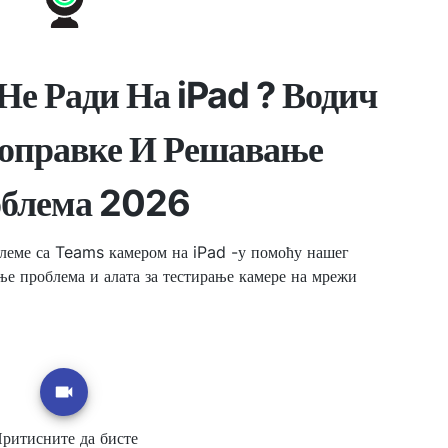
е Ради На iPad ? Водич
Поправке И Решавање
блема 2026
блеме са Teams камером на iPad -у помоћу нашег
ње проблема и алата за тестирање камере на мрежи
ритисните да бисте