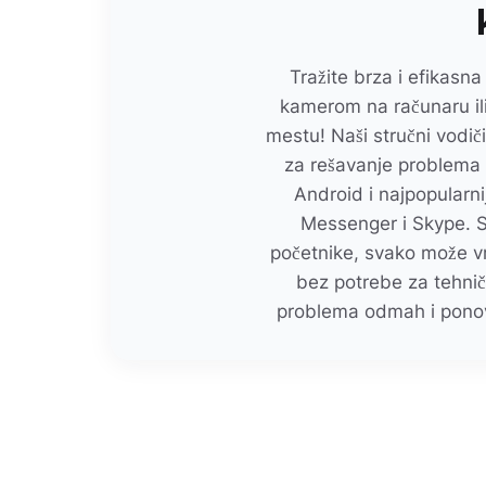
Tražite brza i efikasn
kamerom na računaru il
mestu! Naši stručni vodič
za rešavanje problem
Android i najpopularn
Messenger i Skype. Sa
početnike, svako može v
bez potrebe za tehni
problema odmah i ponov