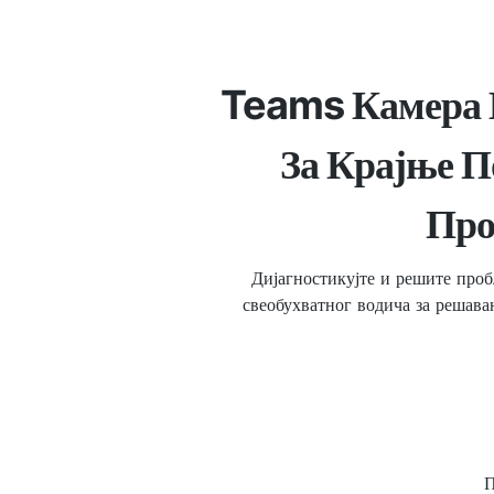
Teams Камера Н
За Крајње 
Про
Дијагностикујте и решите про
свеобухватног водича за решава
П