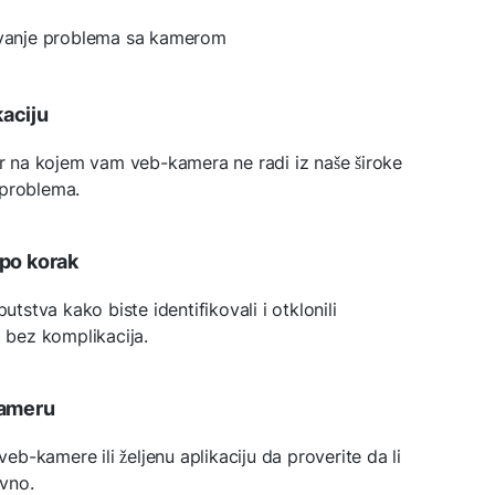
šavanje problema sa kamerom
kaciju
ver na kojem vam veb-kamera ne radi iz naše široke
 problema.
 po korak
putstva kako biste identifikovali i otklonili
bez komplikacija.
kameru
 veb-kamere ili željenu aplikaciju da proverite da li
vno.