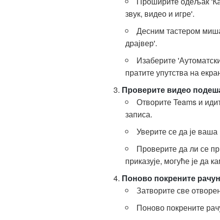
Проширите одељак 'Кам
звук, видео и игре'.
Десним тастером миша
драјвер'.
Изаберите 'Аутоматск
пратите упутства на екра
Проверите видео подеш
Отворите Teams и иди
записа.
Уверите се да је ваша
Проверите да ли се пр
приказује, могуће је да к
Поново покрените рачу
Затворите све отворен
Поново покрените рачу