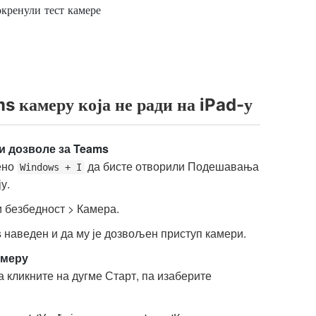
окренули тест камере
 камеру која не ради на iPad-у
и дозволе за Teams
ено
да бисте отворили Подешавања
Windows + I
у.
 безбедност > Камера.
s наведен и да му је дозвољен приступ камери.
амеру
 кликните на дугме Старт, па изаберите