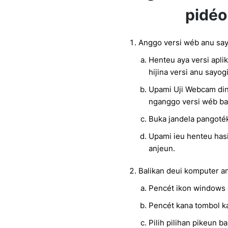
pidéo
Anggo versi wéb anu say
Henteu aya versi apli
hijina versi anu sayog
Upami Uji Webcam din
nganggo versi wéb bak
Buka jandela pangoték
Upami ieu henteu hasi
anjeun.
Balikan deui komputer a
Pencét ikon windows d
Pencét kana tombol k
Pilih pilihan pikeun ba