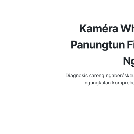
Kaméra Wh
Panungtun F
N
Diagnosis sareng ngabérésk
ngungkulan komprehen