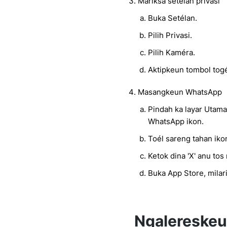
Mariksa setélan privasi
Buka Setélan.
Pilih Privasi.
Pilih Kaméra.
Aktipkeun tombol tog
Masangkeun WhatsApp
Pindah ka layar Utama 
WhatsApp ikon.
Toél sareng tahan ik
Ketok dina 'X' anu to
Buka App Store, mila
Ngalereske