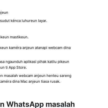
njeun
 sudut kénca luhureun layar.
ikeun mastikeun.
pikeun kaméra anjeun atanapi webcam dina
asa ngaunduh aplikasi pihak katilu pikeun
n ti App Store.
én masalah webcam anjeun henteu sareng
améra dina Mac anjeun tiasa rusak.
un WhatsApp masalah