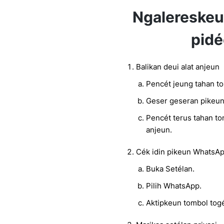
Ngalereske
pidé
Balikan deui alat anjeun
Pencét jeung tahan t
Geser geseran pikeun
Pencét terus tahan to
anjeun.
Cék idin pikeun WhatsA
Buka Setélan.
Pilih WhatsApp.
Aktipkeun tombol togé