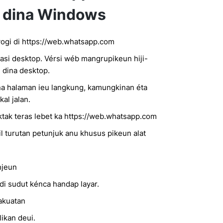
 dina Windows
ogi di https://web.whatsapp.com
kasi desktop. Vérsi wéb mangrupikeun hiji-
i dina desktop.
a halaman ieu langkung, kamungkinan éta
al jalan.
tak teras lebet ka https://web.whatsapp.com
l turutan petunjuk anu khusus pikeun alat
njeun
i sudut kénca handap layar.
akuatan
likan deui.