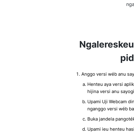
nga
Ngalereske
pi
Anggo versi wéb anu say
Henteu aya versi apli
hijina versi anu sayog
Upami Uji Webcam din
nganggo versi wéb bak
Buka jandela pangoték
Upami ieu henteu hasi