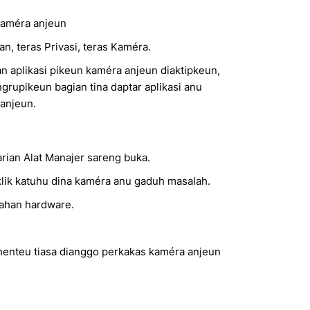
 Kaméra anjeun
lan, teras Privasi, teras Kaméra.
n aplikasi pikeun kaméra anjeun diaktipkeun,
rupikeun bagian tina daptar aplikasi anu
anjeun.
arian Alat Manajer sareng buka.
klik katuhu dina kaméra anu gaduh masalah.
bahan hardware.
enteu tiasa dianggo perkakas kaméra anjeun