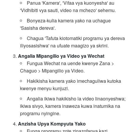
Panua 'Kamera', 'Vifaa vya kuonyesha' au
'Vidhibiti vya sauti, video na mchezo' sehemu.
Bonyeza-kulia kamera yako na uchague
'Sasisha dereva'.
Chagua 'Tafuta kiotomatiki programu ya dereva
iliyosasishwa' na ufuate maagizo ya skrini.
Angalia Mipangilio ya Video ya Wechat
Fungua Wechat na uende kwenye Zana >
Chaguo > Mipangilio ya Video.
Hakikisha kamera yako imechaguliwa kutoka
kwenye menyu kunjuzi.
Angalia ikiwa hakikisho la video linaonyeshwa;
ikiwa sivyo, kamera inaweza kuwa inatumika na
programu nyingine.
Anzisha Upya Kompyuta Yako
Funga programu zote zinazofanya kazi.