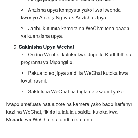
Anzisha upya kompyuta yako kwa kwenda
kwenye Anza > Nguvu > Anzisha Upya.
Jaribu kutumia kamera na WeChat tena baada
ya kuanzisha upya.
Sakinisha Upya Wechat
Ondoa Wechat kutoka kwa Jopo la Kudhibiti au
programu ya Mipangilio.
Pakua toleo jipya zaidi la WeChat kutoka kwa
tovuti rasmi.
Sakinisha WeChat na ingia na akaunti yako.
Iwapo umefuata hatua zote na kamera yako bado haifanyi
kazi na WeChat, fikiria kutafuta usaidizi kutoka kwa
Msaada wa WeChat au fundi mtaalamu.