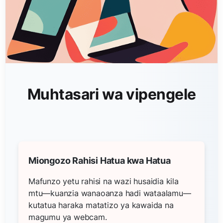
Muhtasari wa vipengele
Miongozo Rahisi Hatua kwa Hatua
Mafunzo yetu rahisi na wazi husaidia kila
mtu—kuanzia wanaoanza hadi wataalamu—
kutatua haraka matatizo ya kawaida na
magumu ya webcam.