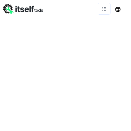
itself
tools