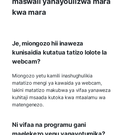
maswali yanayoulizwa mara
kwa mara
Je, miongozo hii inaweza
kunisaidia kutatua tatizo lolote la
webcam?
Miongozo yetu kamili inashughulikia
matatizo mengi ya kawaida ya webcam,
lakini matatizo makubwa ya vifaa yanaweza
kuhitaji msaada kutoka kwa mtaalamu wa
matengenezo.
Ni vifaa na programu gani
maelekezo yenu yanayotumika?