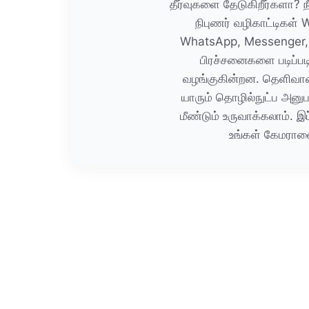
தீர்வுகளை தேடுகிறீர்களா? ந
நிபுணர் வழிகாட்டிகள்
WhatsApp, Messenger, 
பிரச்சனைகளை படிப்ப
வழங்குகின்றன. தெளிவான,
யாரும் தொழில்நுட்ப அன
மீண்டும் உருவாக்கலாம். இ
உங்கள் கேமராவை