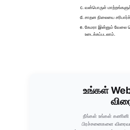
வன்பொருள் மாற்றங்களுக்
சாதன நிலையை சரிபார்க்
கேமரா இன்னும் வேலை ச
உடைக்கப்படலாம்.
உங்கள் W
விரைவ
நீங்கள் உங்கள் கணின
பிரச்சனைகளை விரைவா