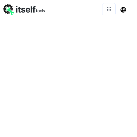
itself
tools