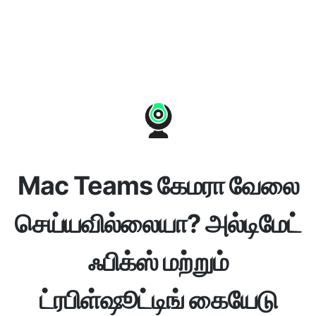
Mac Teams கேமரா வேலை
செய்யவில்லையா? அல்டிமேட்
ஃபிக்ஸ் மற்றும்
ட்ரபிள்ஷூட்டிங் கையேடு