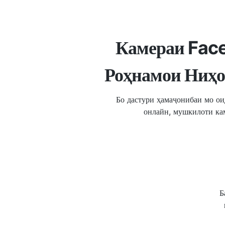
Камераи Fac
Роҳнамои Ниҳо
Бо дастури ҳамаҷонибаи мо ои
онлайн, мушкилоти ка
Б