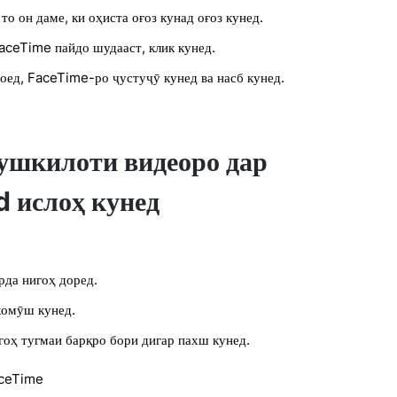
о он даме, ки оҳиста оғоз кунад оғоз кунед.
 FaceTime пайдо шудааст, клик кунед.
ед, FaceTime-ро ҷустуҷӯ кунед ва насб кунед.
ушкилоти видеоро дар
d ислоҳ кунед
рда нигоҳ доред.
хомӯш кунед.
гоҳ тугмаи барқро бори дигар пахш кунед.
aceTime