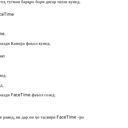
гоҳ тугмаи барқро бори дигар пахш кунед.
aceTime
me.
назди Камера фаъол кунед.
ият
нед.
д.
назди FaceTime фаъол созед.
не равед, ки дар он ҷо тасвири FaceTime -ро