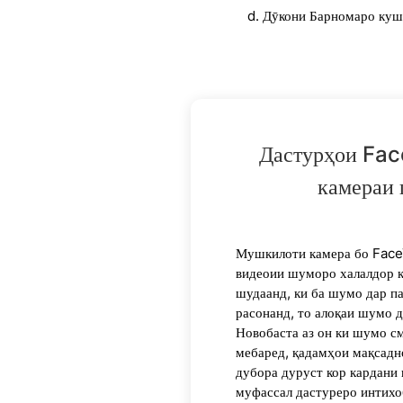
Дӯкони Барномаро кушо
Дастурҳои Fac
камераи 
Мушкилоти камера бо Face
видеоии шуморо халалдор к
шудаанд, ки ба шумо дар п
расонанд, то алоқаи шумо д
Новобаста аз он ки шумо с
мебаред, қадамҳои мақсадн
дубора дуруст кор кардани
муфассал дастуреро интихо