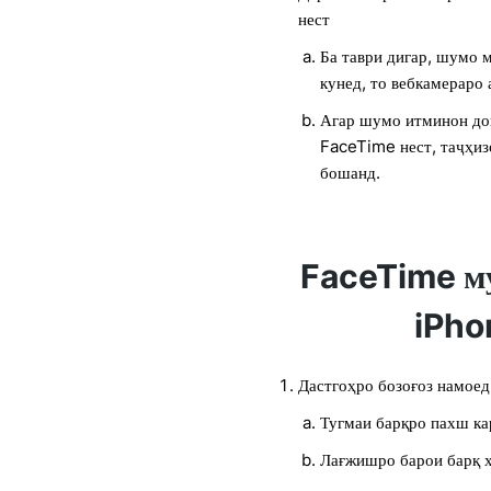
нест
Ба таври дигар, шумо 
кунед, то вебкамераро 
Агар шумо итминон до
FaceTime нест, таҷҳи
бошанд.
FaceTime м
iPho
Дастгоҳро бозоғоз намоед
Тугмаи барқро пахш ка
Лағжишро барои барқ 