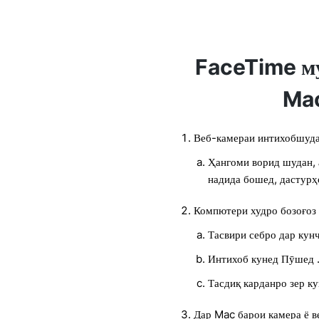
FaceTime м
Mac
Веб-камераи интихобшуда
Ҳангоми ворид шудан, 
надида бошед, дастурҳ
Компютери худро бозоғоз
Тасвири себро дар кун
Интихоб кунед Пӯшед .
Тасдиқ карданро зер ку
Дар Mac барои камера ё 