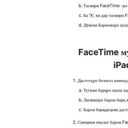
Тасвири FaceTime -ро т
Ба 'X', ки дар тасвири
Дӯкони Барномаро кушо
FaceTime м
iPa
Дастгоҳро бозоғоз намоед
Тугмаи барқро пахш ка
Лағжишро барои барқ 
Барои барқарории даст
Санҷиши иҷозат барои F