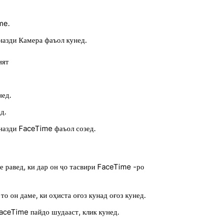
me.
назди Камера фаъол кунед.
ият
нед.
д.
назди FaceTime фаъол созед.
не равед, ки дар он ҷо тасвири FaceTime -ро
о он даме, ки оҳиста оғоз кунад оғоз кунед.
 FaceTime пайдо шудааст, клик кунед.