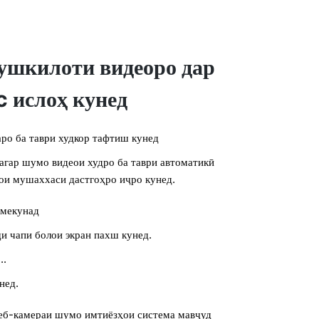
ушкилоти видеоро дар
 ислоҳ кунед
ро ба таври худкор тафтиш кунед
агар шумо видеои худро ба таври автоматикӣ
ои мушаххаси дастгоҳро иҷро кунед.
 мекунад
ҷи чапи болои экран пахш кунед.
..
нед.
веб-камераи шумо имтиёзҳои система мавҷуд