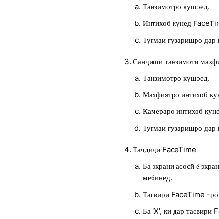
Танзимотро кушоед.
Интихоб кунед FaceTi
Тугмаи гузаришро дар 
Санҷиши танзимоти махф
Танзимотро кушоед.
Махфиятро интихоб ку
Камераро интихоб куне
Тугмаи гузаришро дар 
Таҷдиди FaceTime
Ба экрани асосӣ ё экра
мебинед.
Тасвири FaceTime -ро т
Ба 'X', ки дар тасвири