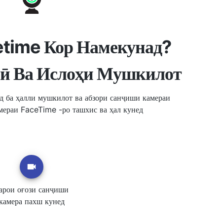
etime Кор Намекунад?
ӣ Ва Ислоҳи Мушкилот
д ба ҳалли мушкилот ва абзори санҷиши камераи
мераи FaceTime -ро ташхис ва ҳал кунед
арои оғози санҷиши
камера пахш кунед