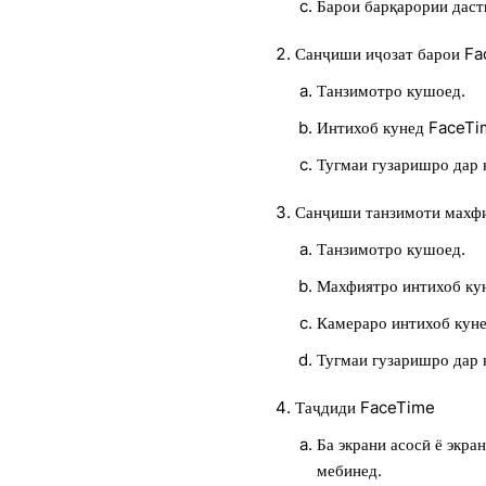
Барои барқарории даст
Санҷиши иҷозат барои F
Танзимотро кушоед.
Интихоб кунед FaceTi
Тугмаи гузаришро дар 
Санҷиши танзимоти махф
Танзимотро кушоед.
Махфиятро интихоб ку
Камераро интихоб куне
Тугмаи гузаришро дар 
Таҷдиди FaceTime
Ба экрани асосӣ ё экра
мебинед.