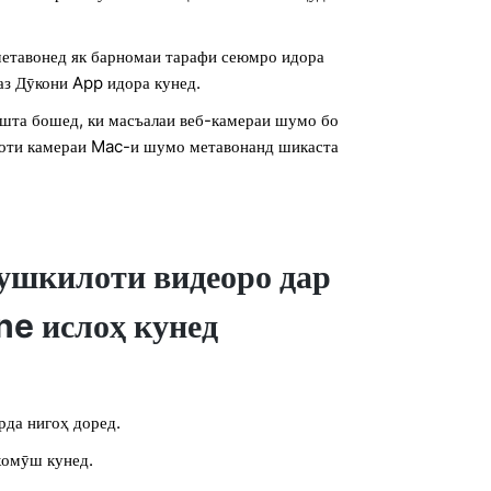
метавонед як барномаи тарафи сеюмро идора
аз Дӯкони App идора кунед.
шта бошед, ки масъалаи веб-камераи шумо бо
зоти камераи Mac-и шумо метавонанд шикаста
ушкилоти видеоро дар
ne ислоҳ кунед
рда нигоҳ доред.
хомӯш кунед.