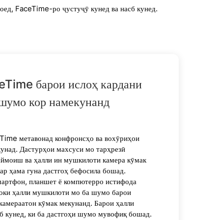
ед, FaceTime-ро ҷустуҷӯ кунед ва насб кунед.
eTime барои ислоҳ кардани
шумо кор намекунанд
Time метавонад конфронсҳо ва вохӯриҳои
унад. Дастурҳои махсуси мо тарҳрезӣ
аймоиш ва ҳалли ин мушкилоти камера кӯмак
ар ҳама гуна дастгоҳ бефосила бошад.
мартфон, планшет ё компютерро истифода
оки ҳалли мушкилоти мо ба шумо барои
 камераатон кӯмак мекунанд. Барои ҳалли
б кунед, ки ба дастгоҳи шумо мувофиқ бошад.