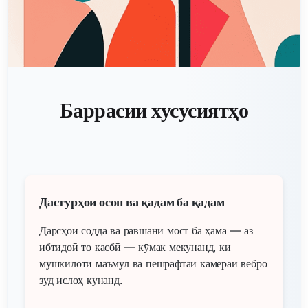
Баррасии хусусиятҳо
Дастурҳои осон ва қадам ба қадам
Дарсҳои содда ва равшани мост ба ҳама — аз
ибтидоӣ то касбӣ — кӯмак мекунанд, ки
мушкилоти маъмул ва пешрафтаи камераи вебро
зуд ислоҳ кунанд.