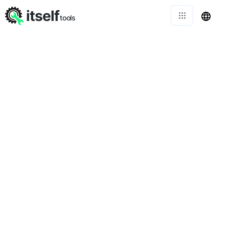
itself
tools