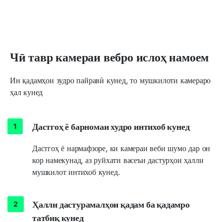
Чӣ тавр камераи вебро ислоҳ намоем
Ин қадамҳои зудро пайравӣ кунед, то мушкилоти камераро
ҳал кунед
Дастгоҳ ё барномаи худро интихоб кунед
Дастгоҳ ё нармафзоре, ки камераи веби шумо дар он
кор намекунад, аз руйхати васеъи дастурҳои ҳалли
мушкилот интихоб кунед.
Ҳалли дастурамалҳои қадам ба қадамро
татбиқ кунед