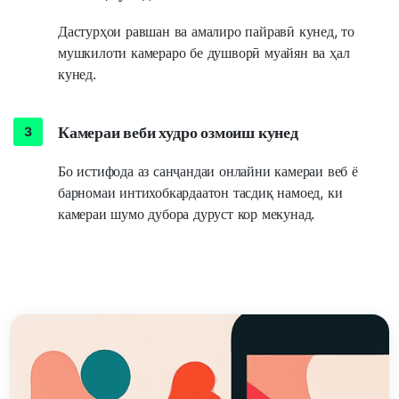
Дастурҳои равшан ва амалиро пайравӣ кунед, то
мушкилоти камераро бе душворӣ муайян ва ҳал
кунед.
Камераи веби худро озмоиш кунед
Бо истифода аз санҷандаи онлайни камераи веб ё
барномаи интихобкардаатон тасдиқ намоед, ки
камераи шумо дубора дуруст кор мекунад.