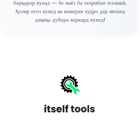
барқарор кунад — бе ниёз ба таҷрибаи техникӣ.
Ҳозир оғоз кунед ва камераи худро дар якчанд
дақиқа дубора коркард кунед!