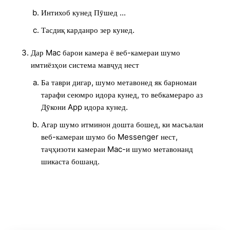
Интихоб кунед Пӯшед ...
Тасдиқ карданро зер кунед.
Дар Mac барои камера ё веб-камераи шумо
имтиёзҳои система мавҷуд нест
Ба таври дигар, шумо метавонед як барномаи
тарафи сеюмро идора кунед, то вебкамераро аз
Дӯкони App идора кунед.
Агар шумо итминон дошта бошед, ки масъалаи
веб-камераи шумо бо Messenger нест,
таҷҳизоти камераи Mac-и шумо метавонанд
шикаста бошанд.