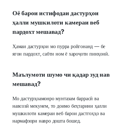
Оё барои истифодаи дастурҳои
ҳалли мушкилоти камераи веб
пардохт мешавад?
Ҳамаи дастурҳои мо пурра ройгонанд — бе
ягон пардохт, сабти ном ё хароҷоти пинҳонӣ.
Маълумоти шумо чи қадар зуд нав
мешавад?
Мо дастурҳоамонро мунтазам баррасӣ ва
навсозӣ мекунем, то доимо беҳтарини ҳалли
мушкилоти камераи веб барои дастгоҳҳо ва
нармафзори навро дошта бошед.