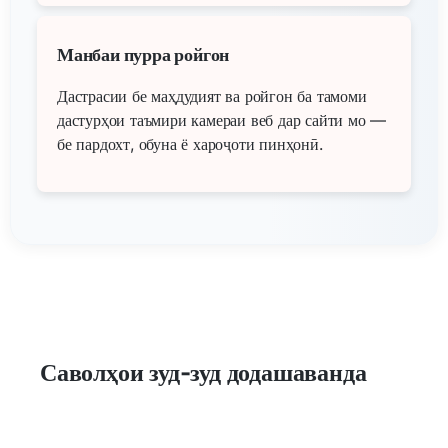
Манбаи пурра ройгон
Дастрасии бе маҳдудият ва ройгон ба тамоми
дастурҳои таъмири камераи веб дар сайти мо —
бе пардохт, обуна ё хароҷоти пинҳонӣ.
Саволҳои зуд-зуд додашаванда