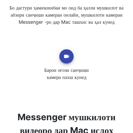
Бо дастури ҳамаҷонибаи мо оид ба ҳалли мушкилот ва
абзори санҷиши камераи онлайн, мушкилоти камераи
Messenger -ро дар Mac ташхис ва ҳал кунед
Барои оғози санҷиши
камера пахш кунед
Messenger мушкилоти
видеоро дар Mac ислоҳ