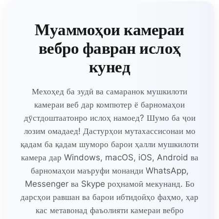
Муаммоҳои камераи
вебро фавран ислоҳ
кунед
Мехоҳед ба зудӣ ва самаранок мушкилоти
камераи веб дар компютер ё барномаҳои
дӯстдоштаатонро ислоҳ намоед? Шумо ба ҷои
лозим омадаед! Дастурҳои мутахассисонаи мо
қадам ба қадам шуморо барои ҳалли мушкилоти
камера дар Windows, macOS, iOS, Android ва
барномаҳои маъруфи монанди WhatsApp,
Messenger ва Skype роҳнамоӣ мекунанд. Бо
дарсҳои равшан ва барои ибтидоӣҳо фаҳмо, ҳар
кас метавонад фаъолияти камераи вебро