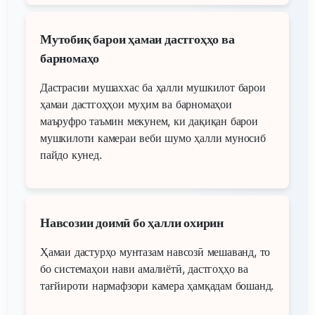
Мутобиқ барои ҳамаи дастгоҳҳо ва
барномаҳо
Дастрасии мушаххас ба ҳалли мушкилот барои
ҳамаи дастгоҳҳои муҳим ва барномаҳои
маъруфро таъмин мекунем, ки дақиқан барои
мушкилоти камераи веби шумо ҳалли муносиб
пайдо кунед.
Навсозии доимӣ бо ҳалли охирин
Ҳамаи дастурҳо мунтазам навсозӣ мешаванд, то
бо системаҳои нави амалиётӣ, дастгоҳҳо ва
тағйироти нармафзори камера ҳамқадам бошанд.