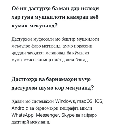
Оё ин дастурҳо ба ман дар ислоҳи
ҳар гуна мушкилоти камераи веб
кӯмак мекунанд?
Дастурҳои муфассали мо бештар мушкилоти
маъмулро фаро мегиранд, аммо норасоии
ҷиддии таҷҳизот метавонад ба кӯмак аз
мутахассиси таъмир ниёз дошта бошад.
Дастгоҳҳо ва барномаҳои куҷо
дастурҳои шумо кор мекунанд?
Ҳалли мо системаҳои Windows, macOS, iOS,
Android ва барномаҳои пешрафта мисли
WhatsApp, Messenger, Skype ва ғайраро
дастгирӣ мекунанд.