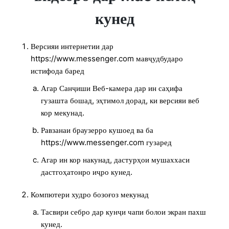
кунед
Версияи интернетии дар
https://www.messenger.com мавҷудбударо
истифода баред
Агар Санҷиши Веб-камера дар ин саҳифа
гузашта бошад, эҳтимол дорад, ки версияи веб
кор мекунад.
Равзанаи браузерро кушоед ва ба
https://www.messenger.com гузаред
Агар ин кор накунад, дастурҳои мушаххаси
дастгоҳатонро иҷро кунед.
Компютери худро бозоғоз мекунад
Тасвири себро дар кунҷи чапи болои экран пахш
кунед.