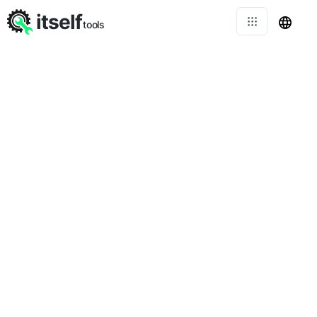
itself
tools