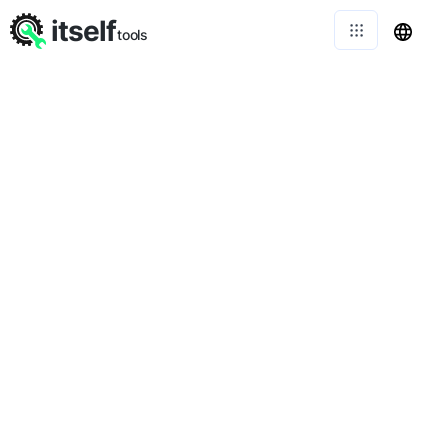
itself
tools