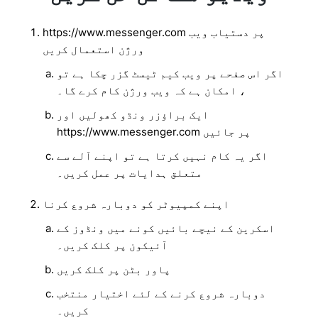
https://www.messenger.com پر دستیاب ویب
ورژن استعمال کریں
اگر اس صفحے پر ویب کیم ٹیسٹ گزر چکا ہے تو
، امکان ہے کہ ویب ورژن کام کرے گا۔
ایک براؤزر ونڈو کھولیں اور
https://www.messenger.com پر جائیں
اگر یہ کام نہیں کرتا ہے تو اپنے آلے سے
متعلق ہدایات پر عمل کریں۔
اپنے کمپیوٹر کو دوبارہ شروع کرنا
اسکرین کے نیچے بائیں کونے میں ونڈوز کے
آئیکون پر کلک کریں۔
پاور بٹن پر کلک کریں
دوبارہ شروع کرنے کے لئے اختیار منتخب
کریں۔