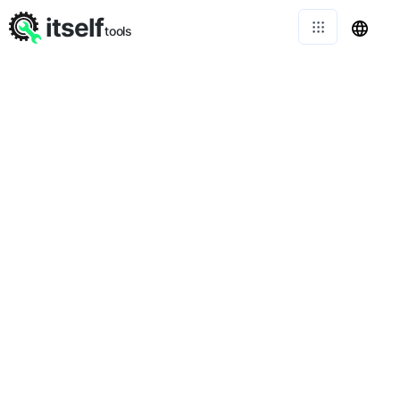
itself
tools