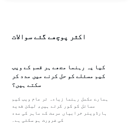
اکثر پوچھے گئے سوالات
کیا یہ رہنما مجھے ہر قسم کے ویب
کیم مسئلے کو حل کرنے میں مدد کر
سکتے ہیں؟
ہمارے مکمل رہنما زیادہ تر عام ویب کیم
مسائل کو کور کرتے ہیں، لیکن شدید
ہارڈویئر خرابیاں مرمت کے ماہر کی مدد
کی ضرورت ہو سکتی ہے۔