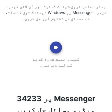
ہمارے جامع ٹربل شوٹنگ گائیڈ اور آن لائن کیمرہ
ٹیسٹنگ ٹول کے ساتھ Windows پر Messenger کیمرہ
کے مسائل کی تشخیص اور حل کریں۔
کیمرہ ٹیسٹ شروع کرنے
کے لیے دبائیں۔
34233 پر Messenger
ویڈیو مسائل حل کریں