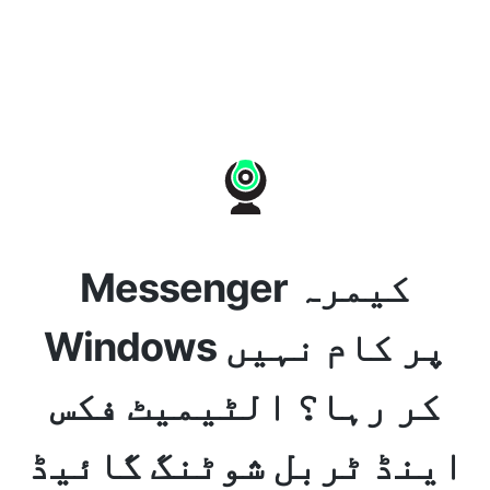
Messenger کیمرہ
Windows پر کام نہیں
کر رہا؟ الٹیمیٹ فکس
اینڈ ٹربل شوٹنگ گائیڈ