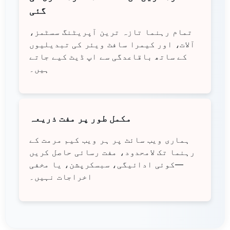
گئی
تمام رہنما تازہ ترین آپریٹنگ سسٹمز،
آلات، اور کیمرا سافٹ ویئر کی تبدیلیوں
کے ساتھ باقاعدگی سے اپ ڈیٹ کیے جاتے
ہیں۔
مکمل طور پر مفت ذریعہ
ہماری ویب سائٹ پر ہر ویب کیم مرمت کے
رہنما تک لامحدود، مفت رسائی حاصل کریں
—کوئی ادائیگی، سبسکرپشن، یا مخفی
اخراجات نہیں۔