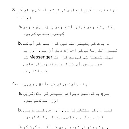
اپنے کیمرہ کی رازداری کی ترتیبات کی جانچ کر
رہا ہے
اسٹارٹ ، پھر ترتیبات ، پھر رازداری ، پھر
کیمرہ منتخب کریں۔
اس بات کو یقینی بنائیں کہ ایپس کو آپ کے
کیمرا تک رسائی کی اجازت دیں آن ہے ، اور یہ
کہ Messenger ایپلی کیشنز کی فہرست کا ایک
حصہ ہے جو آپ کے کیمرے تک رسائی حاصل
کرسکتا ہے۔
اپنے ہارڈ ویئر کی جانچ ہو رہی ہے
سرچ باکس میں ڈیوائس منیجر کی تلاش کریں
اور اسے کھولیں۔
کیمروں کو منتخب کریں ، اور جن کیمرے میں
کوئی مسئلہ ہے اس پر دائیں کلک کریں۔
ہارڈ ویئر کی تبدیلیوں کے لئے اسکین کو