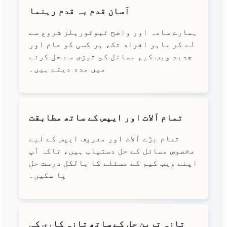
آسان قدم بہ قدم رہنما
ہمارے سادہ اور واضح ٹیوٹوریلز شروع سے
لے کر ماہر افراد تک، ہر کسی کو عام اور
جدید ویب کیم مسائل کو تیزی سے حل کرنے
میں مدد دیتے ہیں۔
تمام آلات اور ایپس کے ساتھ مطابقت
تمام بڑے آلات اور معروف ایپس کے لیے
مخصوص مسائل کے حل دستیاب ہیں، تاکہ آپ
اپنے ویب کیم کے مسئلے کا بالکل درست حل
پا سکیں۔
تازہ ترین حل کے ساتھ تازہ کاری کی