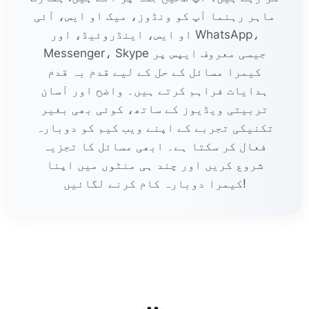
ماہر رہنما آپ کو ونڈوز، میک او ایس، آئی
او ایس، اینڈروئیڈ، اور WhatsApp،
Messenger، Skype جیسی معروف ایپس پر
کیمرا مسائل کے حل کے لیے قدم بہ قدم
ہدایات فراہم کرتے ہیں۔ واضح اور آسان
تربیتی ویڈیوز کے ساتھ، کوئی بھی بغیر
تکنیکی تجربے کے اپنے ویب کیم کو دوبارہ
فعال کر سکتا ہے۔ ابھی مسائل کا تجزیہ
شروع کریں اور چند ہی منٹوں میں اپنا
کیمرا دوبارہ کام کرنے لگائیں!