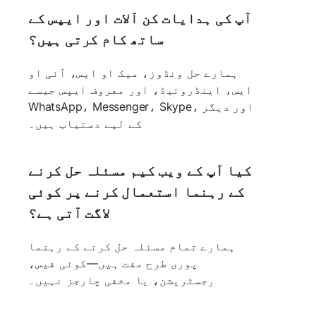
آپ کی ہدایات کن آلات اور ایپس کے
ساتھ کام کرتی ہیں؟
ہمارے حل ونڈوز، میک او ایس، آئی او
ایس، اینڈروئیڈ، اور معروف ایپس جیسے
WhatsApp، Messenger، Skype، اور دیگر
کے لیے دستیاب ہیں۔
کیا آپ کے ویب کیم مسئلہ حل کرنے
کے رہنما استعمال کرنے پر کوئی
لاگت آتی ہے؟
ہمارے تمام مسئلہ حل کرنے کے رہنما
پوری طرح مفت ہیں—کوئی فیس،
رجسٹریشن، یا مخفی چارجز نہیں۔