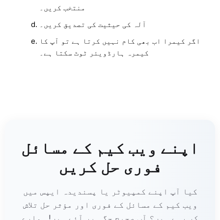
منتخب کریں۔
آلہ کی حیثیت کی تصدیق کریں۔
اگر کیمرا اب بھی کام نہیں کرتا ہے تو آپ کا
کیمرہ ہارڈویئر ٹوٹ سکتا ہے۔
اپنے ویب کیم کے مسائل
فوری حل کریں
کیا آپ اپنے کمپیوٹر یا پسندیدہ ایپس میں
ویب کیم کے مسائل کے فوری اور مؤثر حل تلاش
کر رہے ہیں؟ آپ صحیح جگہ پر آئے ہیں! ہمارے