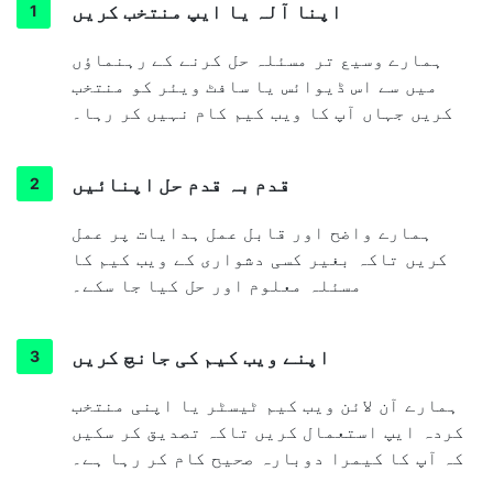
اپنا آلہ یا ایپ منتخب کریں
ہمارے وسیع تر مسئلہ حل کرنے کے رہنماؤں
میں سے اس ڈیوائس یا سافٹ ویئر کو منتخب
کریں جہاں آپ کا ویب کیم کام نہیں کر رہا۔
قدم بہ قدم حل اپنائیں
ہمارے واضح اور قابل عمل ہدایات پر عمل
کریں تاکہ بغیر کسی دشواری کے ویب کیم کا
مسئلہ معلوم اور حل کیا جا سکے۔
اپنے ویب کیم کی جانچ کریں
ہمارے آن لائن ویب کیم ٹیسٹر یا اپنی منتخب
کردہ ایپ استعمال کریں تاکہ تصدیق کر سکیں
کہ آپ کا کیمرا دوبارہ صحیح کام کر رہا ہے۔