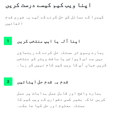
اپنا ویب کیم کیسے درست کریں
کیمرا کے مسائل کو حل کرنے کے لیے یہ فوری قدم
اٹھائیں
اپنا آلہ یا ایپ منتخب کریں
ہمارے وسیع تر مسئلہ حل کرنے کے رہنماؤں
میں سے اس ڈیوائس یا سافٹ ویئر کو منتخب
کریں جہاں آپ کا ویب کیم کام نہیں کر رہا۔
قدم بہ قدم حل اپنائیں
ہمارے واضح اور قابل عمل ہدایات پر عمل
کریں تاکہ بغیر کسی دشواری کے ویب کیم کا
مسئلہ معلوم اور حل کیا جا سکے۔