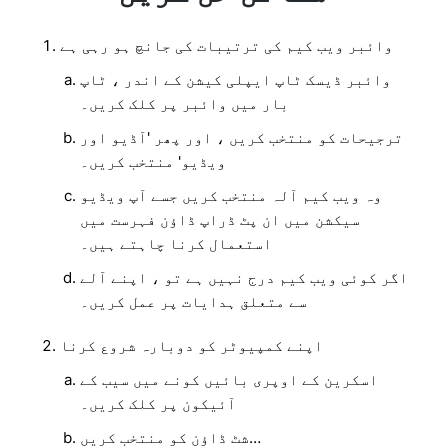
وائبر ویب کیم کی ترتیبات کی جانچ ہو رہی ہے
وائبر ڈیسک ٹاپ ایپلی کیشن کے اندر ، ٹاپ
بار میں وائبر پر کلک کریں۔
ترجیحات کو منتخب کریں ، اور پھر 'آڈیو اور
ویڈیو' منتخب کریں۔
وہ ویب کیم آلہ منتخب کریں جسے آپ ویڈیو
سیکشن میں ان پٹ ڈراپ ڈاؤن فہرست میں
استعمال کرنا چاہتے ہیں۔
اگر کوئی ویب کیم درج نہیں ہے تو ، اپنے آلے
سے متعلق ہدایات پر عمل کریں۔
اپنے کمپیوٹر کو دوبارہ شروع کرنا
اسکرین کے اوپری بائیں کونے میں سیب کے
آئیکون پر کلک کریں۔
شٹ ڈاؤن کو منتخب کریں…