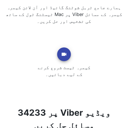
ہمارے جامع ٹربل شوٹنگ گائیڈ اور آن لائن کیمرہ
ٹیسٹنگ ٹول کے ساتھ Mac پر Viber کیمرہ کے مسائل
کی تشخیص اور حل کریں۔
کیمرہ ٹیسٹ شروع کرنے
کے لیے دبائیں۔
34233 پر Viber ویڈیو
مسائل حل کریں