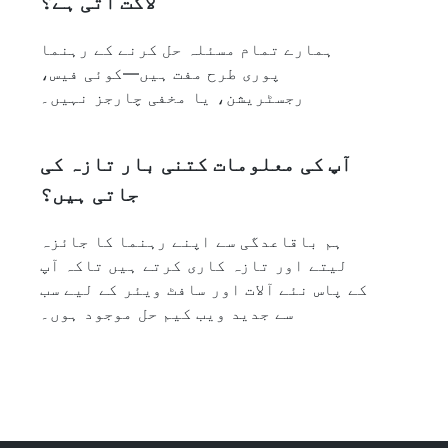
لاگت آتی ہے؟
ہمارے تمام مسئلہ حل کرنے کے رہنما
پوری طرح مفت ہیں—کوئی فیس،
رجسٹریشن، یا مخفی چارجز نہیں۔
آپ کی معلومات کتنی بار تازہ کی
جاتی ہیں؟
ہم باقاعدگی سے اپنے رہنما کا جائزہ
لیتے اور تازہ کاری کرتے ہیں تاکہ آپ
کے پاس نئے آلات اور سافٹ ویئر کے لیے سب
سے جدید ویب کیم حل موجود ہوں۔