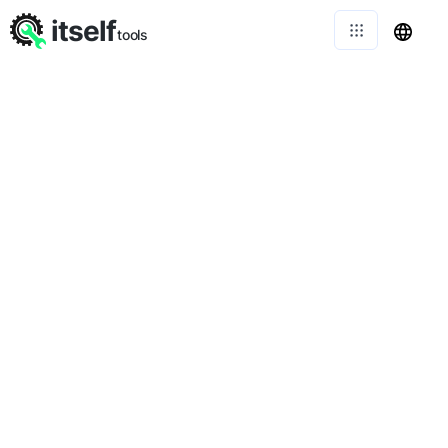
itself
tools