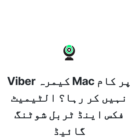
Viber کیمرہ Mac پر کام
نہیں کر رہا؟ الٹیمیٹ
فکس اینڈ ٹربل شوٹنگ
گائیڈ