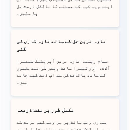
اپنے ویب کیم کے مسئلے کا بالکل درست حل
پا سکیں۔
تازہ ترین حل کے ساتھ تازہ کاری کی
گئی
تمام رہنما تازہ ترین آپریٹنگ سسٹمز،
آلات، اور کیمرا سافٹ ویئر کی تبدیلیوں
کے ساتھ باقاعدگی سے اپ ڈیٹ کیے جاتے
ہیں۔
مکمل طور پر مفت ذریعہ
ہماری ویب سائٹ پر ہر ویب کیم مرمت کے
رہنما تک لامحدود، مفت رسائی حاصل کریں