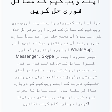
اپنے ویب کیم کے مسائل
فوری حل کریں
کیا آپ اپنے کمپیوٹر یا پسندیدہ ایپس میں
ویب کیم کے مسائل کے فوری اور مؤثر حل تلاش
کر رہے ہیں؟ آپ صحیح جگہ پر آئے ہیں! ہمارے
ماہر رہنما آپ کو ونڈوز، میک او ایس، آئی
او ایس، اینڈروئیڈ، اور WhatsApp،
Messenger، Skype جیسی معروف ایپس پر
کیمرا مسائل کے حل کے لیے قدم بہ قدم
ہدایات فراہم کرتے ہیں۔ واضح اور آسان
تربیتی ویڈیوز کے ساتھ، کوئی بھی بغیر
تکنیکی تجربے کے اپنے ویب کیم کو دوبارہ
فعال کر سکتا ہے۔ ابھی مسائل کا تجزیہ
شروع کریں اور چند ہی منٹوں میں اپنا
کیمرا دوبارہ کام کرنے لگائیں!