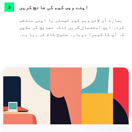
اپنے ویب کیم کی جانچ کریں
ہمارے آن لائن ویب کیم ٹیسٹر یا اپنی منتخب
کردہ ایپ استعمال کریں تاکہ تصدیق کر سکیں
کہ آپ کا کیمرا دوبارہ صحیح کام کر رہا ہے۔