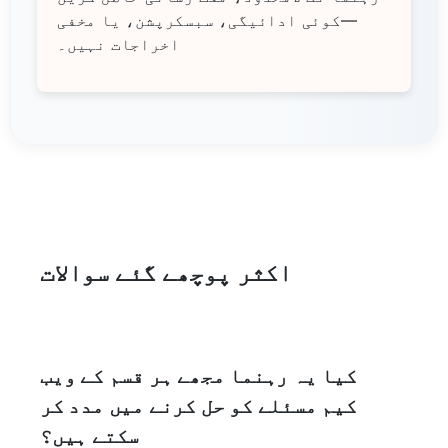
—کوئی ادائیگی، سبسکرپشن، یا مخفی
اخراجات نہیں۔
اکثر پوچھے گئے سوالات
کیا یہ رہنما مجھے ہر قسم کے ویب
کیم مسئلے کو حل کرنے میں مدد کر
سکتے ہیں؟