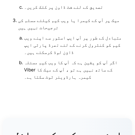
تصدیق کے لئے شٹ ڈاون پر کلک کریں۔
میک پر آپ کے کیمرا یا ویب کیم کیلئے سسٹم کی
ترجیحات نہیں ہیں
متبادل کے طور پر آپ ایپ اسٹور سے اپنے ویب
کیم کو کنٹرول کرنے کے لئے تھرڈ پارٹی ایپ
ڈاؤن لوڈ کرسکتے ہیں۔
اگر آپ کو یقین ہے کہ آپ کا ویب کیم مسئلہ
Viber کے ساتھ نہیں ہے تو ، آپ کے میک کا
کیمرہ ہارڈویئر ٹوٹ سکتا ہے۔