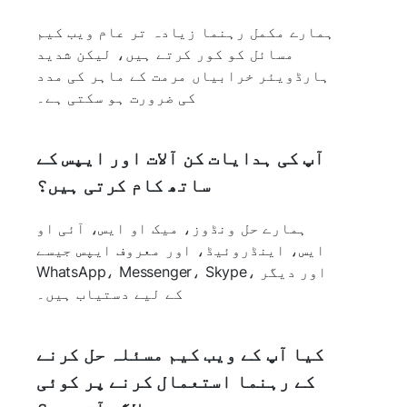
ہمارے مکمل رہنما زیادہ تر عام ویب کیم
مسائل کو کور کرتے ہیں، لیکن شدید
ہارڈویئر خرابیاں مرمت کے ماہر کی مدد
کی ضرورت ہو سکتی ہے۔
آپ کی ہدایات کن آلات اور ایپس کے
ساتھ کام کرتی ہیں؟
ہمارے حل ونڈوز، میک او ایس، آئی او
ایس، اینڈروئیڈ، اور معروف ایپس جیسے
WhatsApp، Messenger، Skype، اور دیگر
کے لیے دستیاب ہیں۔
کیا آپ کے ویب کیم مسئلہ حل کرنے
کے رہنما استعمال کرنے پر کوئی