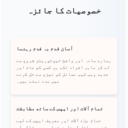
خصوصیات کا جائزہ
آسان قدم بہ قدم رہنما
ہمارے سادہ اور واضح ٹیوٹوریلز شروع سے
لے کر ماہر افراد تک، ہر کسی کو عام اور
جدید ویب کیم مسائل کو تیزی سے حل کرنے
میں مدد دیتے ہیں۔
تمام آلات اور ایپس کے ساتھ مطابقت
تمام بڑے آلات اور معروف ایپس کے لیے
مخصوص مسائل کے حل دستیاب ہیں، تاکہ آپ