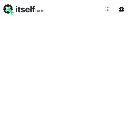
itself
tools