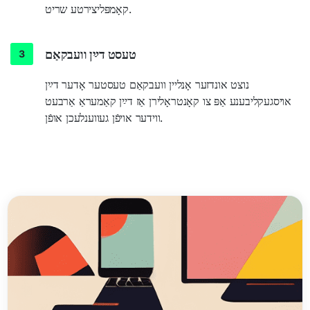
קאָמפּליצירטע שריט.
טעסט דײַן וועבקאַם
נוצט אונדזער אָנליין וועבקאַם טעסטער אָדער דײַן
אויסגעקליבענע אַפּ צו קאָנטראָלירן אַז דײַן קאַמעראַ אַרבעט
ווידער אויפֿן געווענלעכן אופֿן.