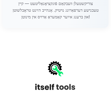
צוריקשטעלן וועבקאַם פֿונקציאָנאַליטעט — קיין
טעכנישע דערפאַרונג נויטיק. אָנהייב הײַנט טראָבלשוטן
און ברענג אײַער קאַמעראַ אַרויס אין מינוטן!