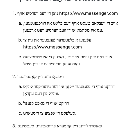
ניצן די וועב ווערסיע אויף https://www.messenger.com
אויב די וועבקאַם טעסט אויף דעם בלאַט איז דורכגעגאנגען,
עס איז מסתּמא אַז די וועב ווערסיע וועט אַרבעטן.
עפֿענען אַ בלעטערער פֿענצטער און גיין צו
https://www.messenger.com
אויב דאָס קען נישט אַרבעטן, נאָכגיין די אינסטרוקציעס
וואָס זענען ספּעציפיש צו דיין מיטל.
ריסטאַרטינג דיין קאָמפּיוטער
דריקט אויף די פֿענצטער ייקאַן אין דער נידעריקער לינקס
ווינקל פון דעם עקראַן.
דריקט אויף די מאַכט קנעפּל
סעלעקט די אָפּציע צו ריסטאַרט.
קאָנטראָלירונג דיין קאַמעראַ פּריוואַטקייט סעטטינגס