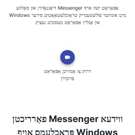
דיאַגנאָזירן און סאָלווע Messenger אַפּאַראַט ישוז אויף
Windows מיט אונדזער פולשטענדיק טראָובלעשאָאָטינג פירער
און אָנליין אַפּאַראַט טעסטינג געצייַג
דרוק צו אָנהייבן אַפּאַראַט
פּרובירן
פאַרריכטן Messenger ווידעא
פּראָבלעמס אויף Windows