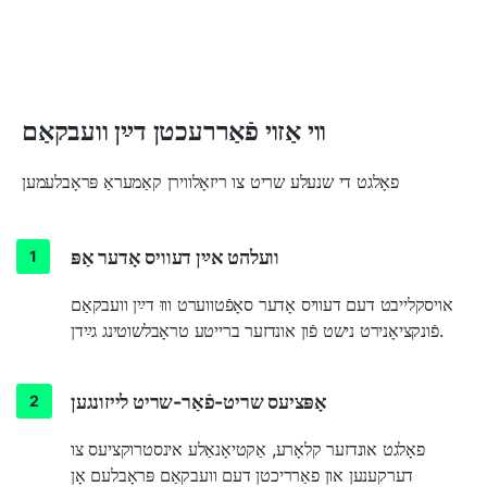
ווי אַזוי פֿאַררעכטן דײַן וועבקאַם
פאָלגט די שנעלע שריט צו ריזאָלווירן קאַמעראַ פּראָבלעמען
וועלהט אײַן דעוויס אָדער אַפּ
אויסקלייבט דעם דעוויס אָדער סאָפֿטווערט וווּ דײַן וועבקאַם
פֿונקציאָנירט נישט פֿון אונדזער ברייטע טראָבלשוטינג גײַדן.
אָפּציעס שריט-פֿאַר-שריט לייזונגען
פאָלגט אונדזער קלאָרע, אַקטיאָנאַלע אינסטרוקציעס צו
דערקענען און פאַרריכטן דעם וועבקאַם פּראָבלעם אָן