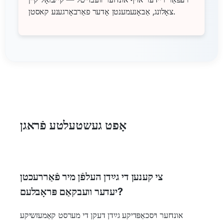
צאָלונג, אַבאָנעמענטן אָדער פאַרבאָרגענע קאסטן.
אָפט געשטעלטע פֿראגן
צי קענען די גײַדן העלפֿן מיר פֿאַררעכטן
יעדער וועבקאַם פּראָבלעם?
אונדזער ויסכאַפּדיקע גײַדן דעקן די מערסט קאַמעזשיקע