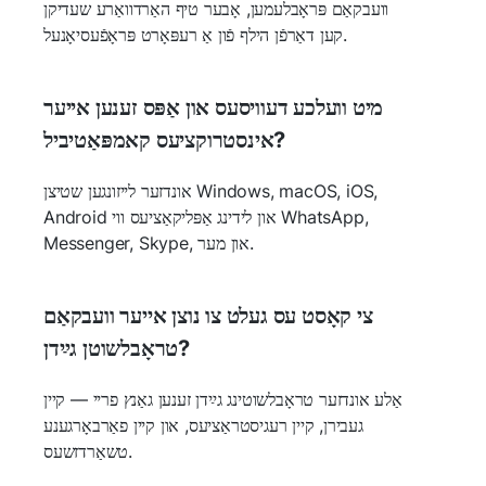
וועבקאַם פּראָבלעמען, אָבער טיף האַרדוואַרע שעדיקן
קען דאַרפֿן הילף פֿון אַ רעפּאָרט פּראָפֿעסיאָנעל.
מיט וועלכע דעוויסעס און אַפּס זענען אייער
אינסטרוקציעס קאמפּאַטיביל?
אונדזער לייזונגען שטיצן Windows, macOS, iOS,
Android און לידינג אַפּליקאַציעס ווי WhatsApp,
Messenger, Skype, און מער.
צי קאָסט עס געלט צו נוצן אייער וועבקאַם
טראָבלשוטן גײַדן?
אַלע אונדזער טראָבלשוטינג גײַדן זענען גאַנץ פריי — קיין
געבירן, קיין רעגיסטראַציעס, און קיין פאַרבאָרגענע
טשאַרדזשעס.