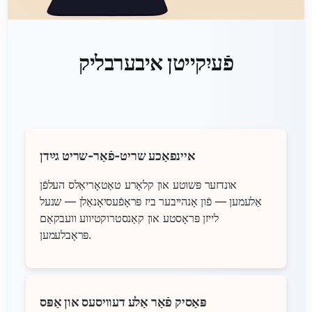
פֿעיִקייטן איבערבליק
איינפאַכע שריט-פֿאַר-שריט גײַדן
אונדזער פּשוטע און קלאָרע טאַטאָריאַלס העלפֿן
אַלעמען — פֿון אָנהייבער ביז פּראָפֿעסיאָנאַלן — שנעל
לייזן פּראָסטע און קאַנסטרוקטיווע וועבקאַם
פּראָבלעמען.
פּאַסיק פֿאַר אַלע דעוויסעס און אַפּס