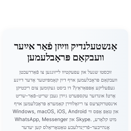
אָנשטעלנדיק ווײַזן פֿאַר אײַער
וועבקאַם פּראָבלעמען
זוכסטו שנעל און עפעקטיוו לייזונגען צו פֿאַררעכטן
וועבקאַם פּראָבלעמען אויף דײַן קאָמפּיוטער אָדער דײַנע
געפֿעליקע אַפּפּאַראַץ? דו ביסט געקומען צום ריכטיקן
אָרט! אונדזער עקספּערט גײַדן געבן שריט-פֿאַר-שריט
אינסטרוקציעס צו ריזאָלווירן קאַמעראַ פּראָבלעמען אויף
Windows, macOS, iOS, Android און טאַפּ אַפּס ווי
WhatsApp, Messenger און Skype. מיט קלאָרע,
אָנהייבער-פֿרייַנדלעכע טאַטאָריאַלס קען יעדער