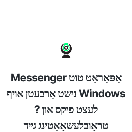
Messenger אַפּאַראַט טוט
נישט אַרבעטן אויף Windows
? לעצט פיקס און
טראָובלעשאָאָטינג גייד