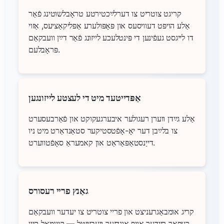
קריגט צוטריט צו דערלײַכטירטע טראָבלשוטינג פֿאַר
אַלע הויפּט דעוויסעס און פּאָפּולערע אַפּליקאַציעס, אַזוי
דו לייגסט געפֿינען די פּינטלעכע לייזונג פֿאַר דײַן וועבקאַם
פּראָבלעם.
אַפּדייטעד מיט די לעצטע לייזונגען
אַלע גײַדן ווערן רעגולער איבערגעקוקט און פֿאַרבעסערט
צו בלײַבן דער יאָ-אָפֿטסטיקער סטאַנדאַרט מיט ניו
דייַנסטאַפּאַראַט און קאמעראַ סאָפֿטווערט.
גאַנץ פריי רעסורס
קריג אומבאַגרעניצט און פריי צוטריט צו יעדער וועבקאַם
רעפּאַר ריידער אויף אונדזער וועבזייטל — קיינמאָל קיין