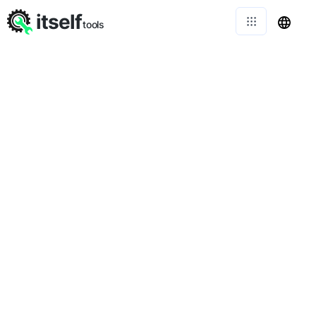
itself
tools