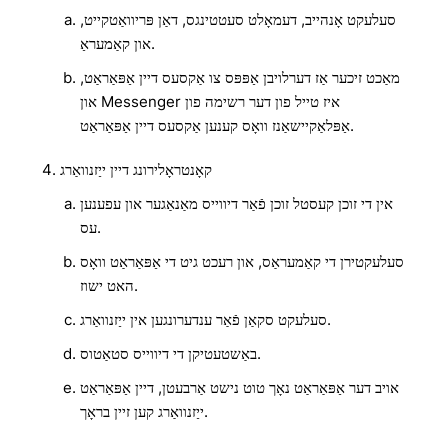
סעלעקט אָנהייב, דעמאָלט סעטטינגס, דאַן פּריוואַטקייט,
און קאַמעראַ.
מאַכט זיכער אַז דערלויבן אַפּפּס צו אַקסעס דיין אַפּאַראַט,
און Messenger איז טייל פון דער רשימה פון
אַפּלאַקיישאַנז וואָס קענען אַקסעס דיין אַפּאַראַט.
קאָנטראָלירונג דיין ייַזנוואַרג
אין די זוכן קעסטל זוכן פֿאַר דיווייס מאַנאַגער און עפענען
עס.
סעלעקטירן די קאַמעראַס, און רעכט גיט די אַפּאַראַט וואָס
האט ישוז.
סעלעקט סקאַן פֿאַר ענדערונגען אין ייַזנוואַרג.
באַשטעטיקן די דיווייס סטאַטוס.
אויב דער אַפּאַראַט נאָך טוט נישט אַרבעטן, דיין אַפּאַראַט
ייַזנוואַרג קען זיין בראָך.